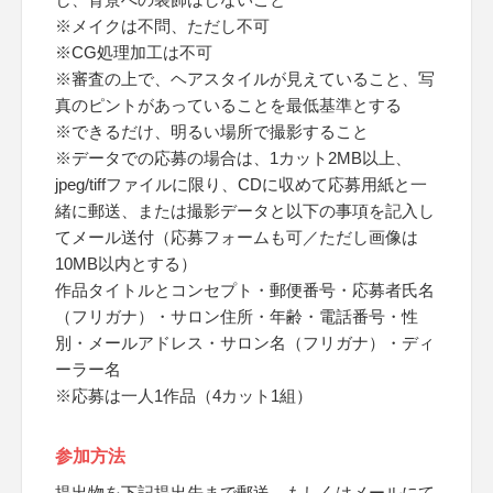
※メイクは不問、ただし不可
※CG処理加工は不可
※審査の上で、ヘアスタイルが見えていること、写
真のピントがあっていることを最低基準とする
※できるだけ、明るい場所で撮影すること
※データでの応募の場合は、1カット2MB以上、
jpeg/tiffファイルに限り、CDに収めて応募用紙と一
緒に郵送、または撮影データと以下の事項を記入し
てメール送付（応募フォームも可／ただし画像は
10MB以内とする）
作品タイトルとコンセプト・郵便番号・応募者氏名
（フリガナ）・サロン住所・年齢・電話番号・性
別・メールアドレス・サロン名（フリガナ）・ディ
ーラー名
※応募は一人1作品（4カット1組）
参加方法
提出物を下記提出先まで郵送、もしくはメールにて