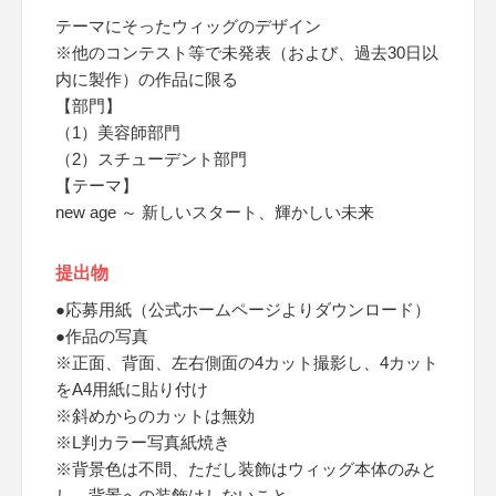
テーマにそったウィッグのデザイン
※他のコンテスト等で未発表（および、過去30日以
内に製作）の作品に限る
【部門】
（1）美容師部門
（2）スチューデント部門
【テーマ】
new age ～ 新しいスタート、輝かしい未来
提出物
●応募用紙（公式ホームページよりダウンロード）
●作品の写真
※正面、背面、左右側面の4カット撮影し、4カット
をA4用紙に貼り付け
※斜めからのカットは無効
※L判カラー写真紙焼き
※背景色は不問、ただし装飾はウィッグ本体のみと
し、背景への装飾はしないこと