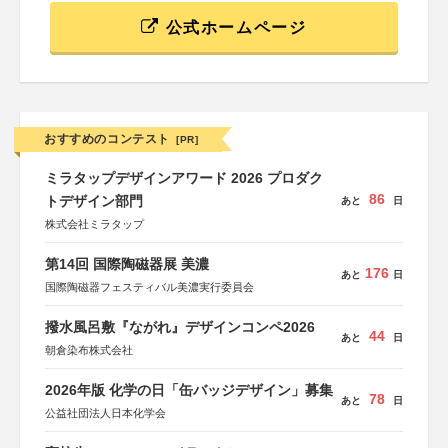
公式ホームページ
おすすめのコンテスト
[PR]
ミラタップデザインアワード 2026 プロダク
86
トデザイン部門
あと
日
株式会社ミラタップ
第14回 国際陶磁器展 美濃
176
あと
日
国際陶磁器フェスティバル美濃実行委員会
撥水風呂敷『ながれ』デザインコンペ2026
44
あと
日
朝倉染布株式会社
2026年版 化学の日「缶バッジデザイン」募集
78
あと
日
公益社団法人日本化学会