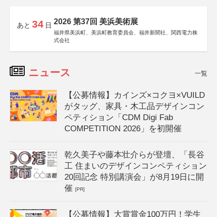
2026 第37回 美浜美術展
34
あと
日
福井県美浜町、美浜町教育委員会、福井新聞社、関西電力株
式会社
ニュース
一覧
【公募情報】カインズ×コクヨ×VUILD
がタッグ、家具・木工品デザインコン
ペティション「CDM Digi Fab
COMPETITION 2026」を初開催
乾久美子や藤本壮介らが登壇、「長谷
工 住まいのデザインコンペティション
20回記念 特別講演会」が8月19日に開
催
[PR]
【公募情報】大賞賞金100万円！学生