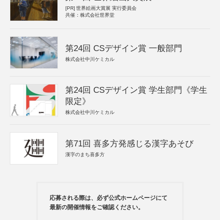
[PR]
世界絵画大賞展 実行委員会
共催：株式会社世界堂
第24回 CSデザイン賞 一般部門
株式会社中川ケミカル
第24回 CSデザイン賞 学生部門《学生
限定》
株式会社中川ケミカル
第71回 喜多方発感じる漢字あそび
漢字のまち喜多方
応募される際は、必ず公式ホームページにて
最新の開催情報をご確認ください。