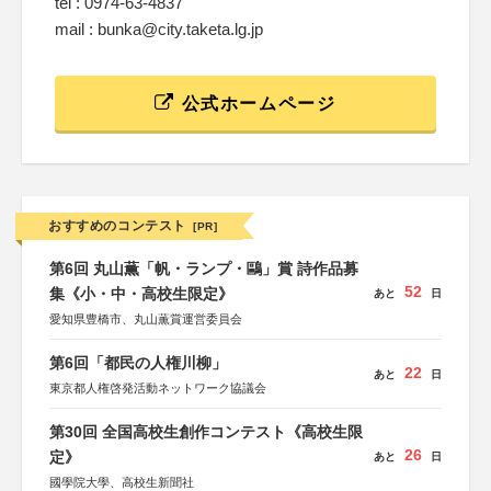
tel : 0974-63-4837
mail : bunka@city.taketa.lg.jp
公式ホームページ
おすすめのコンテスト
[PR]
第6回 丸山薫「帆・ランプ・鷗」賞 詩作品募
52
集《小・中・高校生限定》
あと
日
愛知県豊橋市、丸山薫賞運営委員会
第6回「都民の人権川柳」
22
あと
日
東京都人権啓発活動ネットワーク協議会
第30回 全国高校生創作コンテスト《高校生限
26
定》
あと
日
國學院大學、高校生新聞社