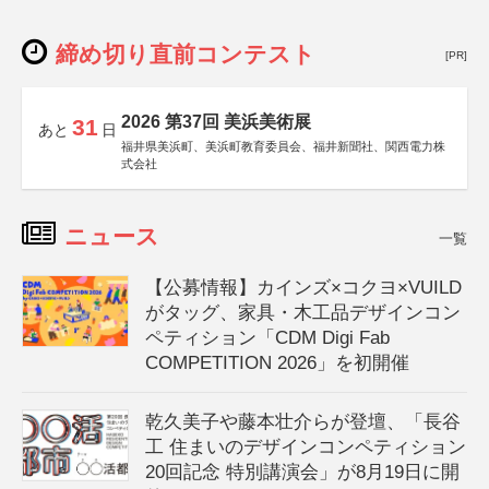
締め切り直前コンテスト
[PR]
2026 第37回 美浜美術展
31
あと
日
福井県美浜町、美浜町教育委員会、福井新聞社、関西電力株
式会社
ニュース
一覧
【公募情報】カインズ×コクヨ×VUILD
がタッグ、家具・木工品デザインコン
ペティション「CDM Digi Fab
COMPETITION 2026」を初開催
乾久美子や藤本壮介らが登壇、「長谷
工 住まいのデザインコンペティション
20回記念 特別講演会」が8月19日に開