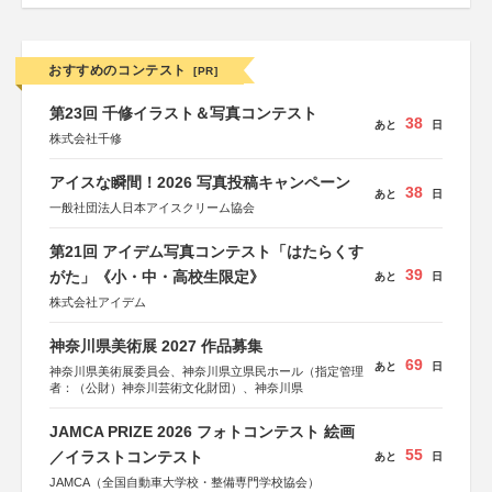
おすすめのコンテスト
[PR]
第23回 千修イラスト＆写真コンテスト
38
あと
日
株式会社千修
アイスな瞬間！2026 写真投稿キャンペーン
38
あと
日
一般社団法人日本アイスクリーム協会
第21回 アイデム写真コンテスト「はたらくす
39
がた」《小・中・高校生限定》
あと
日
株式会社アイデム
神奈川県美術展 2027 作品募集
69
あと
日
神奈川県美術展委員会、神奈川県立県民ホール（指定管理
者：（公財）神奈川芸術文化財団）、神奈川県
JAMCA PRIZE 2026 フォトコンテスト 絵画
55
／イラストコンテスト
あと
日
JAMCA（全国自動車大学校・整備専門学校協会）