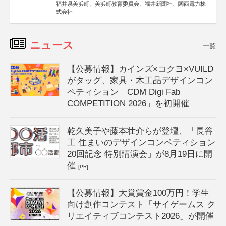
福井県美浜町、美浜町教育委員会、福井新聞社、関西電力株
式会社
ニュース
一覧
【公募情報】カインズ×コクヨ×VUILD
がタッグ、家具・木工品デザインコン
ペティション「CDM Digi Fab
COMPETITION 2026」を初開催
乾久美子や藤本壮介らが登壇、「長谷
工 住まいのデザインコンペティション
20回記念 特別講演会」が8月19日に開
催
[PR]
【公募情報】大賞賞金100万円！学生
向け創作コンテスト「サイゲームス ク
リエイティブコンテスト2026」が開催