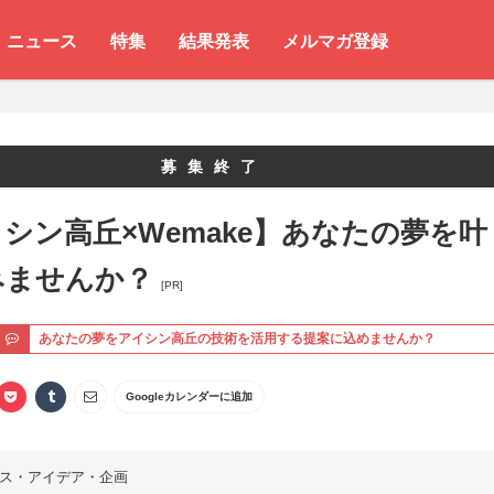
ニュース
特集
結果発表
メルマガ登録
募集終了
シン高丘×Wemake】あなたの夢を叶
みませんか？
[PR]
ト
あなたの夢をアイシン高丘の技術を活用する提案に込めませんか？
Googleカレンダーに追加
ス・アイデア・企画