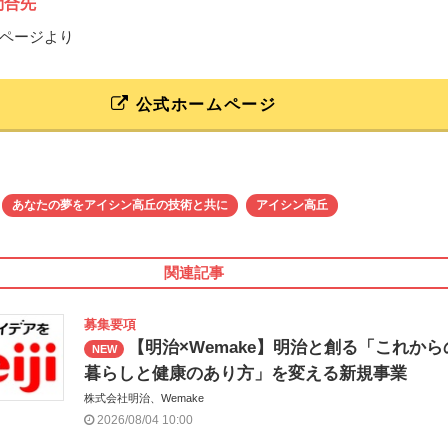
問合先
ページより
公式ホームページ
あなたの夢をアイシン高丘の技術と共に
アイシン高丘
関連記事
募集要項
【明治×Wemake】明治と創る「これから
NEW
暮らしと健康のあり方」を変える新規事業
株式会社明治、Wemake
2026/08/04 10:00