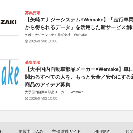
募集要項
【矢崎エナジーシステム×Wemake】「走行車
から得られるデータ」を活用した新サービス創
矢崎エナジーシステム株式会社、Wemake
2026/07/08 10:00
募集要項
【大手国内自動車部品メーカー×Wemake】車
関わるすべての人を、もっと安全／安心にする
商品のアイデア募集
大手国内自動車部品メーカー、Wemake
2026/07/02 10:00
社
掲載申し込み
主催運営ガイド
利用規約
お