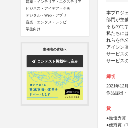
建築・インテリア・エクステリア
ビジネス・アイデア・企画
本プロジ
デジタル・Web・アプリ
部門が主
音楽・エンタメ・レシピ
るもので
学生向け
私たちに
れらを他
アイシン
主催者の皆様へ
サービス
サービス
コンテスト掲載申し込み
締切
2021年12月
作品提出・
賞
●最優秀賞
●優秀賞（