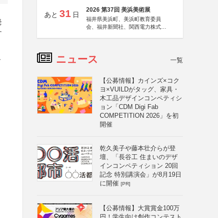
2026 第37回 美浜美術展
31
あと
日
福井県美浜町、美浜町教育委員
発
会、福井新聞社、関西電力株式会
す
社
こ
ニュース
一覧
・
【公募情報】カインズ×コク
ヨ×VUILDがタッグ、家具・
・
木工品デザインコンペティシ
ョン「CDM Digi Fab
COMPETITION 2026」を初
開催
乾久美子や藤本壮介らが登
壇、「長谷工 住まいのデザ
インコンペティション 20回
記念 特別講演会」が8月19日
に開催
[PR]
【公募情報】大賞賞金100万
円！学生向け創作コンテスト