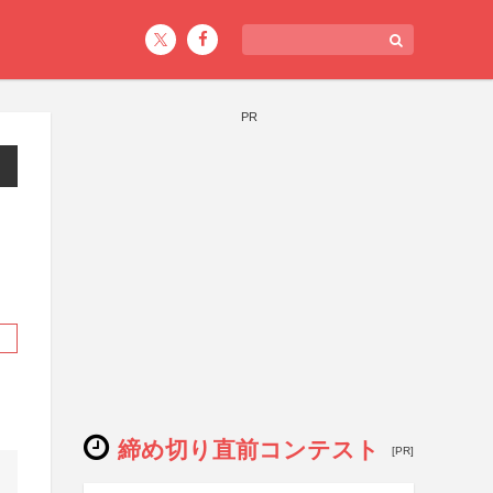
PR
締め切り直前コンテスト
[PR]