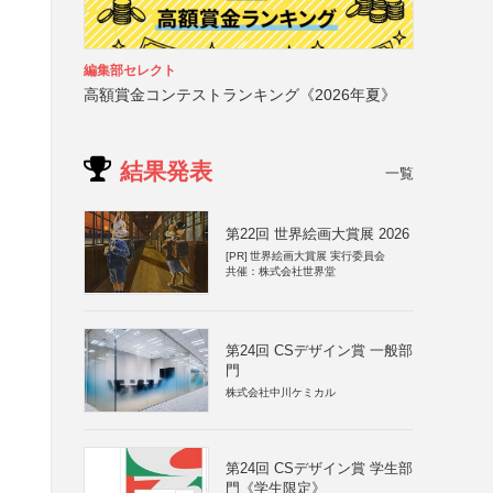
編集部セレクト
高額賞金コンテストランキング《2026年夏》
結果発表
一覧
第22回 世界絵画大賞展 2026
[PR]
世界絵画大賞展 実行委員会
共催：株式会社世界堂
第24回 CSデザイン賞 一般部
門
株式会社中川ケミカル
第24回 CSデザイン賞 学生部
門《学生限定》