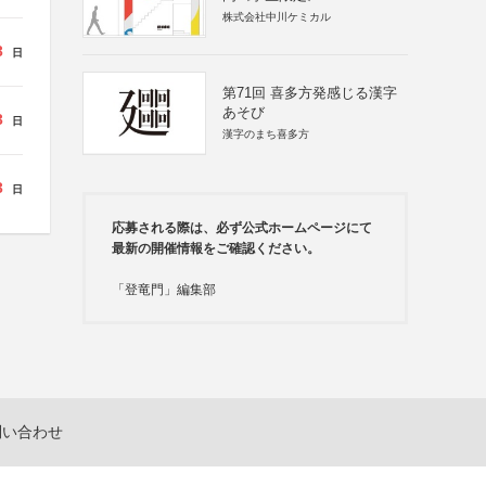
株式会社中川ケミカル
3
日
第71回 喜多方発感じる漢字
あそび
3
日
漢字のまち喜多方
3
日
応募される際は、必ず公式ホームページにて
最新の開催情報をご確認ください。
「登竜門」編集部
問い合わせ