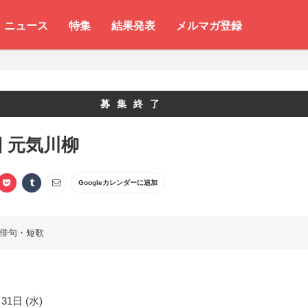
ニュース
特集
結果発表
メルマガ登録
募集終了
回 元気川柳
Googleカレンダーに追加
俳句・短歌
31日 (水)