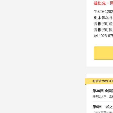
提出先・
〒329-1292
栃木県塩谷
高根沢町産
高根沢町観
tel : 028-6
おすすめのコ
第30回 全
國學院大學、高
第6回 「絵
「絵と言葉のチ