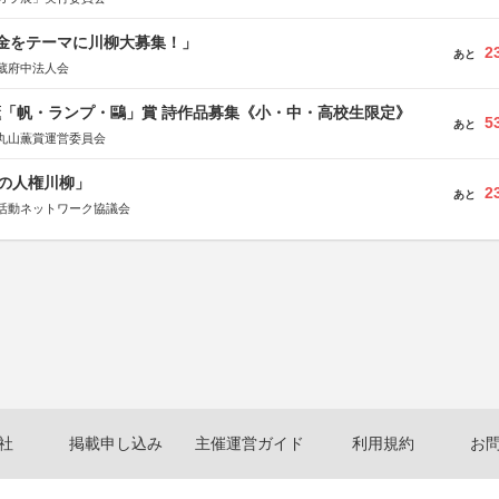
税金をテーマに川柳大募集！」
2
あと
蔵府中法人会
薫「帆・ランプ・鷗」賞 詩作品募集《小・中・高校生限定》
5
あと
丸山薫賞運営委員会
の人権川柳」
2
あと
活動ネットワーク協議会
社
掲載申し込み
主催運営ガイド
利用規約
お