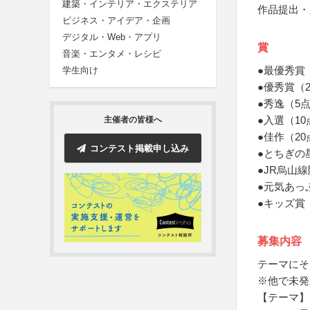
建築・インテリア・エクステリア
作品提出・
ビジネス・アイデア・企画
デジタル・Web・アプリ
賞
音楽・エンタメ・レシピ
●最優秀賞
学生向け
●優秀賞（
●秀逸（5
●入選（10
主催者の皆様へ
●佳作（20
コンテスト掲載申し込み
●とちぎの
●JR烏山線
●元気あっ
●キッズ賞
募集内容
テーマにそ
※他で未発
【テーマ】