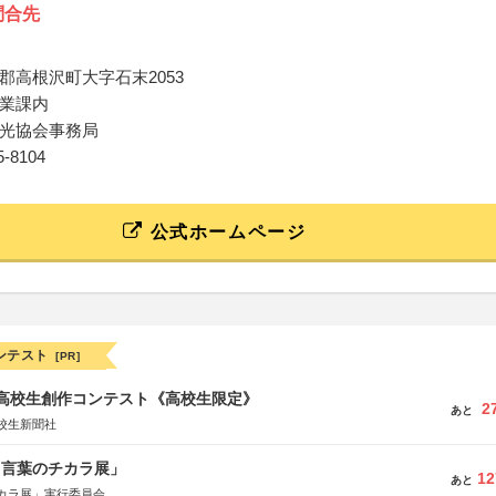
問合先
郡高根沢町大字石末2053
業課内
光協会事務局
75-8104
公式ホームページ
ンテスト
[PR]
国高校生創作コンテスト《高校生限定》
2
あと
校生新聞社
と言葉のチカラ展」
12
あと
カラ展」実行委員会