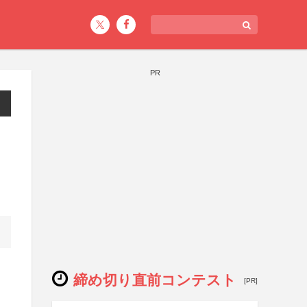
PR
締め切り直前コンテスト
[PR]