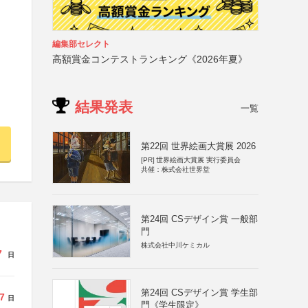
編集部セレクト
高額賞金コンテストランキング《2026年夏》
結果発表
一覧
第22回 世界絵画大賞展 2026
[PR]
世界絵画大賞展 実行委員会
共催：株式会社世界堂
第24回 CSデザイン賞 一般部
門
株式会社中川ケミカル
7
日
第24回 CSデザイン賞 学生部
7
日
門《学生限定》