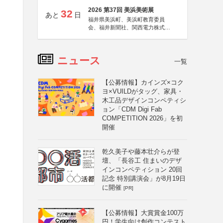
2026 第37回 美浜美術展
32
あと
日
福井県美浜町、美浜町教育委員
会、福井新聞社、関西電力株式会
社
ニュース
一覧
【公募情報】カインズ×コク
ヨ×VUILDがタッグ、家具・
木工品デザインコンペティシ
ョン「CDM Digi Fab
COMPETITION 2026」を初
開催
乾久美子や藤本壮介らが登
壇、「長谷工 住まいのデザ
インコンペティション 20回
記念 特別講演会」が8月19日
に開催
[PR]
【公募情報】大賞賞金100万
円！学生向け創作コンテスト