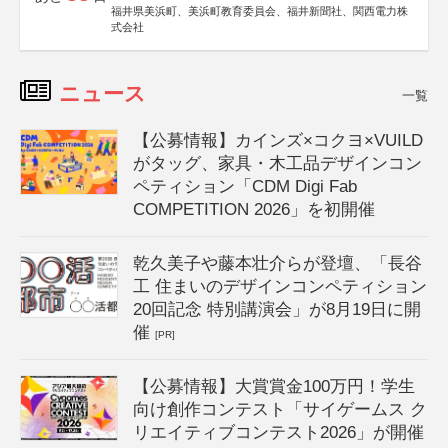
福井県美浜町、美浜町教育委員会、福井新聞社、関西電力株
式会社
ニュース
一覧
【公募情報】カインズ×コクヨ×VUILD
がタッグ、家具・木工品デザインコン
ペティション「CDM Digi Fab
COMPETITION 2026」を初開催
乾久美子や藤本壮介らが登壇、「長谷
工 住まいのデザインコンペティション
20回記念 特別講演会」が8月19日に開
催
[PR]
【公募情報】大賞賞金100万円！学生
向け創作コンテスト「サイゲームス ク
リエイティブコンテスト2026」が開催