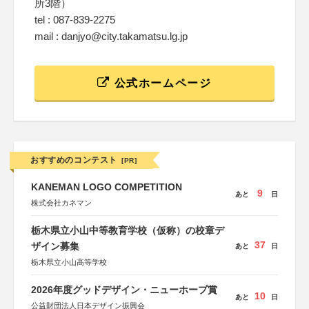
所3階）
tel : 087-839-2275
mail : danjyo@city.takamatsu.lg.jp
公式ホームページ
おすすめのコンテスト
[PR]
KANEMAN LOGO COMPETITION
9
あと
日
株式会社カネマン
栃木県立小山中等教育学校（仮称）の校章デ
37
ザイン募集
あと
日
栃木県立小山高等学校
2026年度グッドデザイン・ニューホープ賞
10
あと
日
公益財団法人日本デザイン振興会