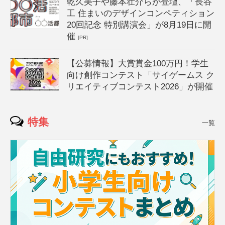
乾久美子や藤本壮介らが登壇、「長谷
工 住まいのデザインコンペティション
20回記念 特別講演会」が8月19日に開
催
[PR]
【公募情報】大賞賞金100万円！学生
向け創作コンテスト「サイゲームス ク
リエイティブコンテスト2026」が開催
特集
一覧