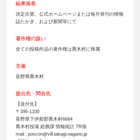
結果発表
決定次第、公式ホームページまたは毎月発刊の情報
誌たかぎ、および新聞等にて
著作権の扱い
全ての投稿作品の著作権は喬木村に帰属
主催
長野県喬木村
提出先・問合先
【送付先】
〒395-1100
長野県下伊那郡喬木村6664
喬木村役場 総務課 情報統計 TR係
mail : poscon@vill.takagi.nagano.jp