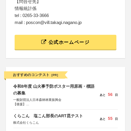
【問合せ先】
情報統計係
tel : 0265-33-3666
mail : poscon@vill.takagi.nagano.jp
公式ホームページ
おすすめのコンテスト
[PR]
令和8年度 山火事予防ポスター用原画・標語
の募集
56
あと
日
一般財団法人日本森林林業振興会
【後援】
総務省消防庁、文部科学省、林野庁、全国森林組合連合
会、森林火災対策協会
くらこん 塩こん部長のART昆テスト
55
あと
日
株式会社くらこん