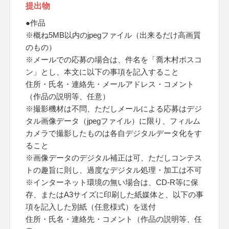
提出物
●作品
※概ね5MB以内のjpegファイル（出来るだけ高画質
のもの）
※メールでの応募の場合は、件名を「喬木村ポスコ
ン」とし、本文に以下の事項を記入すること
住所・氏名・連絡先・メールアドレス・コメント
（作品の説明等、任意）
※撮影機材は不問、ただしメールによる応募はデジ
タル画像データ（jpegファイル）に限り、フィルム
カメラで撮影したものは各自デジタルデータ化をす
ること
※画像データのデジタル補正は可、ただしコンテス
トの趣旨に則し、過度なデジタル処理・加工は不可
※インターネット環境の無い場合は、CD-R等に保
存、またはA3サイズに印刷した紙媒体と、以下の事
項を記入した別紙（任意様式）を送付
住所・氏名・連絡先・コメント（作品の説明等、任