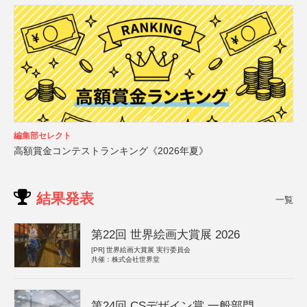
編集部セレクト
高額賞金コンテストランキング《2026年夏》
結果発表
一覧
第22回 世界絵画大賞展 2026
[PR]
世界絵画大賞展 実行委員会
共催：株式会社世界堂
第24回 CSデザイン賞 一般部門