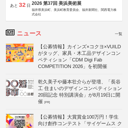
2026 第37回 美浜美術展
32
あと
日
福井県美浜町、美浜町教育委員会、福井新聞社、関西電力株
式会社
ニュース
一覧
【公募情報】カインズ×コクヨ×VUILD
がタッグ、家具・木工品デザインコン
ペティション「CDM Digi Fab
COMPETITION 2026」を初開催
乾久美子や藤本壮介らが登壇、「長谷
工 住まいのデザインコンペティション
20回記念 特別講演会」が8月19日に開
催
[PR]
【公募情報】大賞賞金100万円！学生
向け創作コンテスト「サイゲームス ク