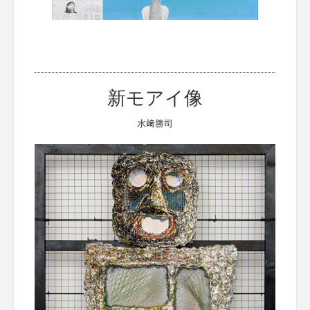
新モアイ像
水﨑勝司