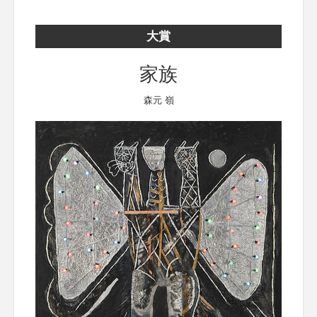
大賞
家族
森元 嶺