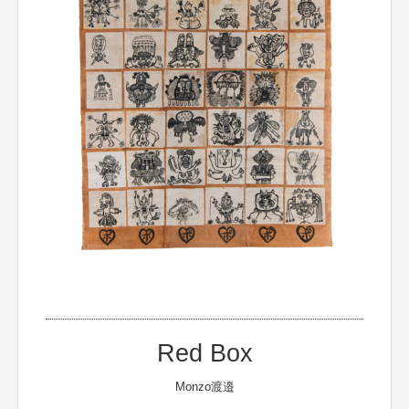
Red Box
Monzo渡邉