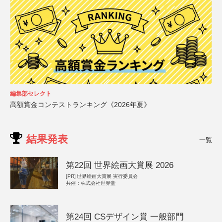
編集部セレクト
高額賞金コンテストランキング《2026年夏》
結果発表
一覧
第22回 世界絵画大賞展 2026
[PR]
世界絵画大賞展 実行委員会
共催：株式会社世界堂
第24回 CSデザイン賞 一般部門