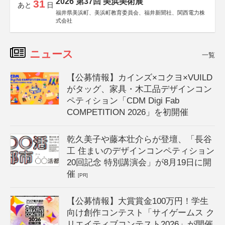
2026 第37回 美浜美術展
31
あと
日
福井県美浜町、美浜町教育委員会、福井新聞社、関西電力株
式会社
ニュース
一覧
【公募情報】カインズ×コクヨ×VUILD
がタッグ、家具・木工品デザインコン
ペティション「CDM Digi Fab
COMPETITION 2026」を初開催
乾久美子や藤本壮介らが登壇、「長谷
工 住まいのデザインコンペティション
20回記念 特別講演会」が8月19日に開
催
[PR]
【公募情報】大賞賞金100万円！学生
向け創作コンテスト「サイゲームス ク
リエイティブコンテスト2026」が開催