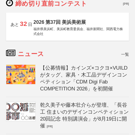
締め切り直前コンテスト
[PR]
2026 第37回 美浜美術展
32
あと
日
福井県美浜町、美浜町教育委員会、福井新聞社、関西電力株
式会社
ニュース
一覧
【公募情報】カインズ×コクヨ×VUILD
がタッグ、家具・木工品デザインコン
ペティション「CDM Digi Fab
COMPETITION 2026」を初開催
乾久美子や藤本壮介らが登壇、「長谷
工 住まいのデザインコンペティション
20回記念 特別講演会」が8月19日に開
催
[PR]