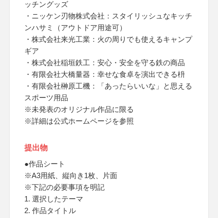
ッチングッズ
・ニッケン刃物株式会社：スタイリッシュなキッチ
ンハサミ（アウトドア用途可）
・株式会社来光工業：火の周りでも使えるキャンプ
ギア
・株式会社稲垣鉄工：安心・安全を守る鉄の商品
・有限会社大橋量器：幸せな食卓を演出できる枡
・有限会社榊原工機：「あったらいいな」と思える
スポーツ用品
※未発表のオリジナル作品に限る
※詳細は公式ホームページを参照
提出物
●作品シート
※A3用紙、縦向き1枚、片面
※下記の必要事項を明記
1. 選択したテーマ
2. 作品タイトル