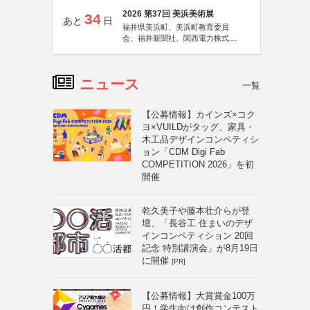
2026 第37回 美浜美術展
34
あと
日
福井県美浜町、美浜町教育委員
会、福井新聞社、関西電力株式会
社
ニュース
一覧
【公募情報】カインズ×コク
ヨ×VUILDがタッグ、家具・
木工品デザインコンペティシ
ョン「CDM Digi Fab
COMPETITION 2026」を初
開催
乾久美子や藤本壮介らが登
壇、「長谷工 住まいのデザ
インコンペティション 20回
記念 特別講演会」が8月19日
に開催
[PR]
【公募情報】大賞賞金100万
円！学生向け創作コンテスト