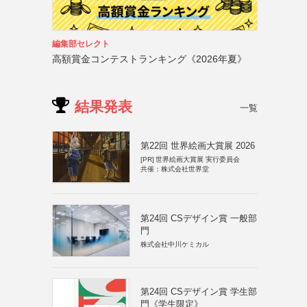
編集部セレクト
高額賞金コンテストランキング《2026年夏》
結果発表
一覧
第22回 世界絵画大賞展 2026
[PR]
世界絵画大賞展 実行委員会
共催：株式会社世界堂
第24回 CSデザイン賞 一般部
門
株式会社中川ケミカル
第24回 CSデザイン賞 学生部
門《学生限定》