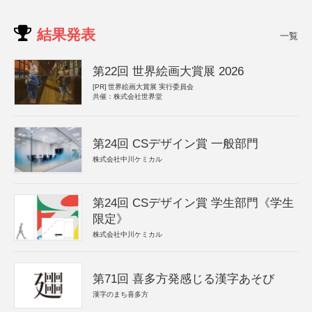
結果発表
一覧
第22回 世界絵画大賞展 2026
[PR]
世界絵画大賞展 実行委員会
共催：株式会社世界堂
第24回 CSデザイン賞 一般部門
株式会社中川ケミカル
第24回 CSデザイン賞 学生部門《学生
限定》
株式会社中川ケミカル
第71回 喜多方発感じる漢字あそび
漢字のまち喜多方