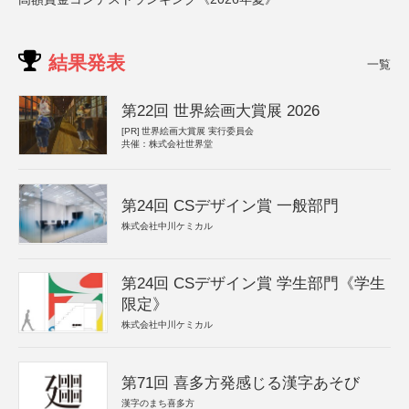
結果発表
一覧
第22回 世界絵画大賞展 2026
[PR]
世界絵画大賞展 実行委員会
共催：株式会社世界堂
第24回 CSデザイン賞 一般部門
株式会社中川ケミカル
第24回 CSデザイン賞 学生部門《学生
限定》
株式会社中川ケミカル
第71回 喜多方発感じる漢字あそび
漢字のまち喜多方