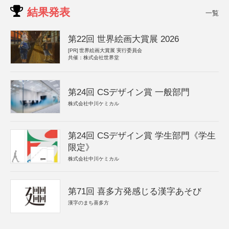
結果発表
一覧
第22回 世界絵画大賞展 2026
[PR]
世界絵画大賞展 実行委員会
共催：株式会社世界堂
第24回 CSデザイン賞 一般部門
株式会社中川ケミカル
第24回 CSデザイン賞 学生部門《学生
限定》
株式会社中川ケミカル
第71回 喜多方発感じる漢字あそび
漢字のまち喜多方