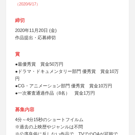
（2020/6/17）
締切
2020年11月20日 (金)
作品提出・応募締切
賞
●最優秀賞 賞金50万円
●ドラマ・ドキュメンタリー部門 優秀賞 賞金10万
円
●CG・アニメーション部門 優秀賞 賞金10万円
●一次審査通過作品（8名） 賞金1万円
募集内容
4分～4分15秒のショートフイルム
※過去の上映歴やジャンルは不問
※公序良俗に反しない作品で、TVでのOAが可能で