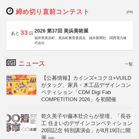
締め切り直前コンテスト
[PR]
2026 第37回 美浜美術展
33
あと
日
福井県美浜町、美浜町教育委員会、福井新聞社、関西電力株
式会社
ニュース
一覧
【公募情報】カインズ×コクヨ×VUILD
がタッグ、家具・木工品デザインコン
ペティション「CDM Digi Fab
COMPETITION 2026」を初開催
乾久美子や藤本壮介らが登壇、「長谷
工 住まいのデザインコンペティション
20回記念 特別講演会」が8月19日に開
催
[PR]