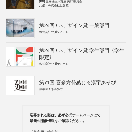
[PR]
世界絵画大賞展 実行委員会
共催：株式会社世界堂
第24回 CSデザイン賞 一般部門
株式会社中川ケミカル
第24回 CSデザイン賞 学生部門《学生
限定》
株式会社中川ケミカル
第71回 喜多方発感じる漢字あそび
漢字のまち喜多方
応募される際は、必ず公式ホームページにて
最新の開催情報をご確認ください。
「登竜門」編集部