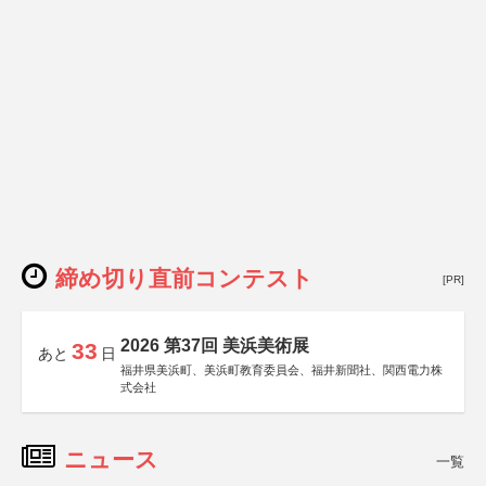
締め切り直前コンテスト
[PR]
2026 第37回 美浜美術展
33
あと
日
福井県美浜町、美浜町教育委員会、福井新聞社、関西電力株
式会社
ニュース
一覧