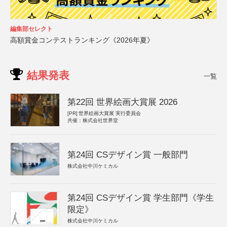
編集部セレクト
高額賞金コンテストランキング《2026年夏》
結果発表
一覧
第22回 世界絵画大賞展 2026
[PR]
世界絵画大賞展 実行委員会
共催：株式会社世界堂
第24回 CSデザイン賞 一般部門
株式会社中川ケミカル
第24回 CSデザイン賞 学生部門《学生
限定》
株式会社中川ケミカル