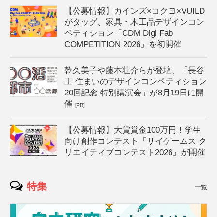
【公募情報】カインズ×コクヨ×VUILD
がタッグ、家具・木工品デザインコン
ペティション「CDM Digi Fab
COMPETITION 2026」を初開催
乾久美子や藤本壮介らが登壇、「長谷
工 住まいのデザインコンペティション
20回記念 特別講演会」が8月19日に開
催
[PR]
【公募情報】大賞賞金100万円！学生
向け創作コンテスト「サイゲームス ク
リエイティブコンテスト2026」が開催
特集
一覧