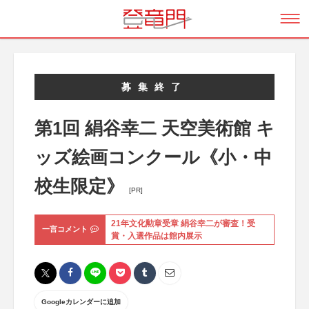
募集終了
第1回 絹谷幸二 天空美術館 キ
ッズ絵画コンクール《小・中
校生限定》
[PR]
21年文化勲章受章 絹谷幸二が審査！受
一言コメント
賞・入選作品は館内展示
Googleカレンダーに追加