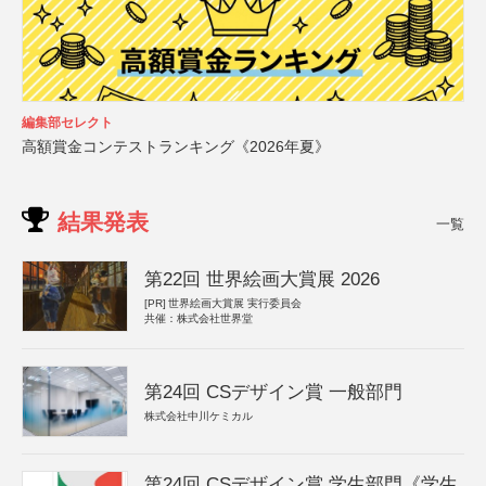
編集部セレクト
高額賞金コンテストランキング《2026年夏》
結果発表
一覧
第22回 世界絵画大賞展 2026
[PR]
世界絵画大賞展 実行委員会
共催：株式会社世界堂
第24回 CSデザイン賞 一般部門
株式会社中川ケミカル
第24回 CSデザイン賞 学生部門《学生