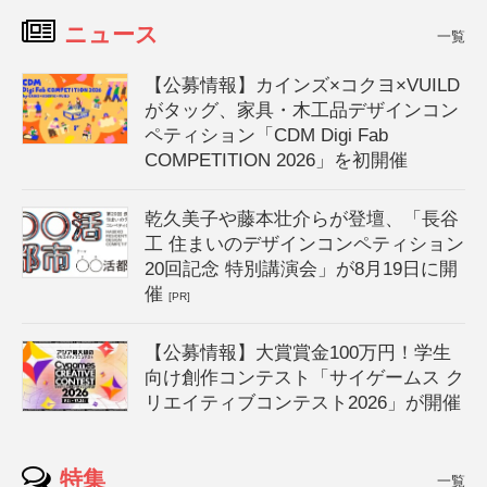
ニュース
一覧
【公募情報】カインズ×コクヨ×VUILD
がタッグ、家具・木工品デザインコン
ペティション「CDM Digi Fab
COMPETITION 2026」を初開催
乾久美子や藤本壮介らが登壇、「長谷
工 住まいのデザインコンペティション
20回記念 特別講演会」が8月19日に開
催
[PR]
【公募情報】大賞賞金100万円！学生
向け創作コンテスト「サイゲームス ク
リエイティブコンテスト2026」が開催
特集
一覧