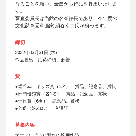
なることを願い、全国から作品を募集いたしま
す。
審査委員長は当館の名誉館長であり、今年度の
文化勲章受章画家 絹谷幸二氏が務めます。
締切
2022年03月31日 (木)
作品提出・応募締切、必着
賞
●絹谷幸二キッズ賞（1名） 賞品、記念品、賞状
●部門優秀賞（各1名） 賞品、記念品、賞状
●佳作賞（6名） 記念品、賞状
●入選（約20名） 入選証
募集内容
テーマにそった新作の絵画作品