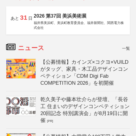
2026 第37回 美浜美術展
31
あと
日
福井県美浜町、美浜町教育委員会、福井新聞社、関西電力株
式会社
ニュース
一覧
【公募情報】カインズ×コクヨ×VUILD
がタッグ、家具・木工品デザインコン
ペティション「CDM Digi Fab
COMPETITION 2026」を初開催
乾久美子や藤本壮介らが登壇、「長谷
工 住まいのデザインコンペティション
20回記念 特別講演会」が8月19日に開
催
[PR]