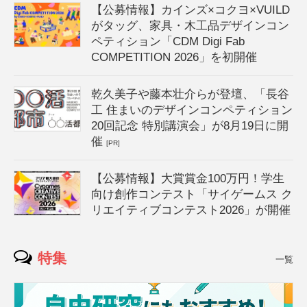
【公募情報】カインズ×コクヨ×VUILD
がタッグ、家具・木工品デザインコン
ペティション「CDM Digi Fab
COMPETITION 2026」を初開催
乾久美子や藤本壮介らが登壇、「長谷
工 住まいのデザインコンペティション
20回記念 特別講演会」が8月19日に開
催
[PR]
【公募情報】大賞賞金100万円！学生
向け創作コンテスト「サイゲームス ク
リエイティブコンテスト2026」が開催
特集
一覧