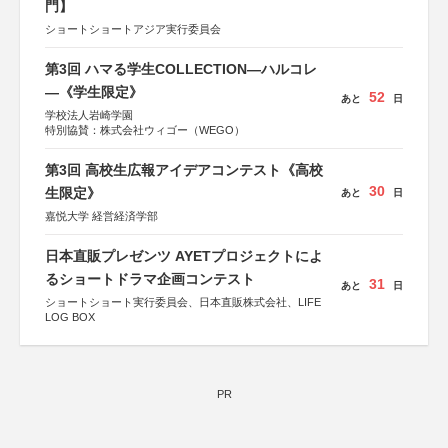
門】
ショートショートアジア実行委員会
第3回 ハマる学生COLLECTION―ハルコレ
―《学生限定》
52
あと
日
学校法人岩崎学園
特別協賛：株式会社ウィゴー（WEGO）
第3回 高校生広報アイデアコンテスト《高校
30
生限定》
あと
日
嘉悦大学 経営経済学部
日本直販プレゼンツ AYETプロジェクトによ
るショートドラマ企画コンテスト
31
あと
日
ショートショート実行委員会、日本直販株式会社、LIFE
LOG BOX
PR