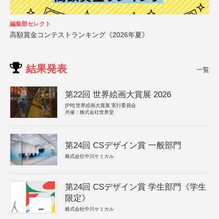
編集部セレクト
高額賞金コンテストランキング《2026年夏》
結果発表
一覧
第22回 世界絵画大賞展 2026
[PR]
世界絵画大賞展 実行委員会
共催：株式会社世界堂
第24回 CSデザイン賞 一般部門
株式会社中川ケミカル
第24回 CSデザイン賞 学生部門《学生
限定》
株式会社中川ケミカル