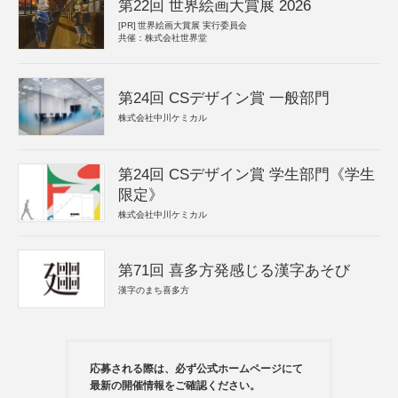
第22回 世界絵画大賞展 2026
[PR]
世界絵画大賞展 実行委員会
共催：株式会社世界堂
第24回 CSデザイン賞 一般部門
株式会社中川ケミカル
第24回 CSデザイン賞 学生部門《学生
限定》
株式会社中川ケミカル
第71回 喜多方発感じる漢字あそび
漢字のまち喜多方
応募される際は、必ず公式ホームページにて
最新の開催情報をご確認ください。