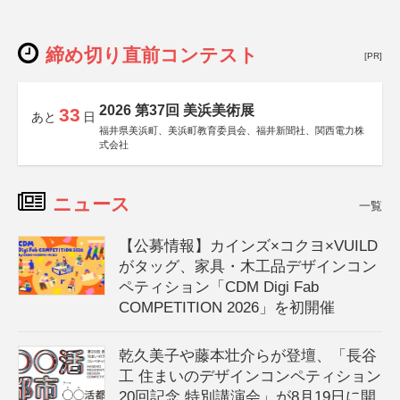
締め切り直前コンテスト
[PR]
2026 第37回 美浜美術展
33
あと
日
福井県美浜町、美浜町教育委員会、福井新聞社、関西電力株
式会社
ニュース
一覧
【公募情報】カインズ×コクヨ×VUILD
がタッグ、家具・木工品デザインコン
ペティション「CDM Digi Fab
COMPETITION 2026」を初開催
乾久美子や藤本壮介らが登壇、「長谷
工 住まいのデザインコンペティション
20回記念 特別講演会」が8月19日に開