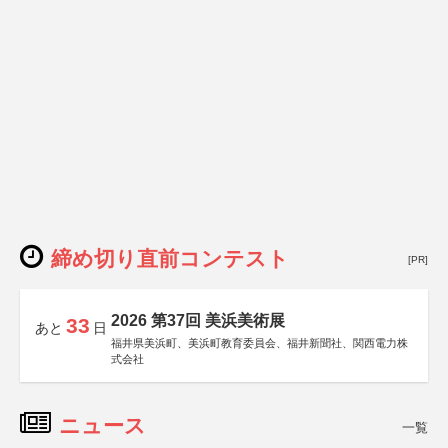
締め切り直前コンテスト
[PR]
2026 第37回 美浜美術展
33
あと
日
福井県美浜町、美浜町教育委員会、福井新聞社、関西電力株
式会社
ニュース
一覧