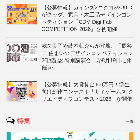
【公募情報】カインズ×コクヨ×VUILD
がタッグ、家具・木工品デザインコン
ペティション「CDM Digi Fab
COMPETITION 2026」を初開催
乾久美子や藤本壮介らが登壇、「長谷
工 住まいのデザインコンペティション
20回記念 特別講演会」が8月19日に開
催
[PR]
【公募情報】大賞賞金100万円！学生
向け創作コンテスト「サイゲームス ク
リエイティブコンテスト2026」が開催
特集
一覧