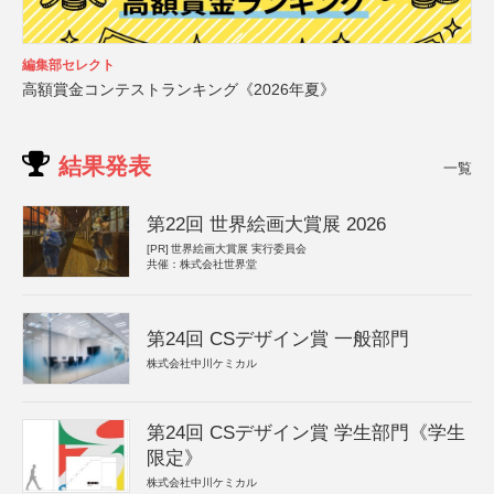
編集部セレクト
高額賞金コンテストランキング《2026年夏》
結果発表
一覧
第22回 世界絵画大賞展 2026
[PR]
世界絵画大賞展 実行委員会
共催：株式会社世界堂
第24回 CSデザイン賞 一般部門
株式会社中川ケミカル
第24回 CSデザイン賞 学生部門《学生
限定》
株式会社中川ケミカル