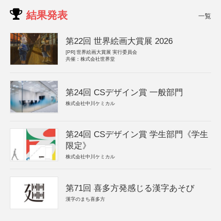
結果発表
一覧
第22回 世界絵画大賞展 2026
[PR]
世界絵画大賞展 実行委員会
共催：株式会社世界堂
第24回 CSデザイン賞 一般部門
株式会社中川ケミカル
第24回 CSデザイン賞 学生部門《学生
限定》
株式会社中川ケミカル
第71回 喜多方発感じる漢字あそび
漢字のまち喜多方