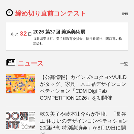
締め切り直前コンテスト
[PR]
2026 第37回 美浜美術展
32
あと
日
福井県美浜町、美浜町教育委員会、福井新聞社、関西電力株
式会社
ニュース
一覧
【公募情報】カインズ×コクヨ×VUILD
がタッグ、家具・木工品デザインコン
ペティション「CDM Digi Fab
COMPETITION 2026」を初開催
乾久美子や藤本壮介らが登壇、「長谷
工 住まいのデザインコンペティション
20回記念 特別講演会」が8月19日に開