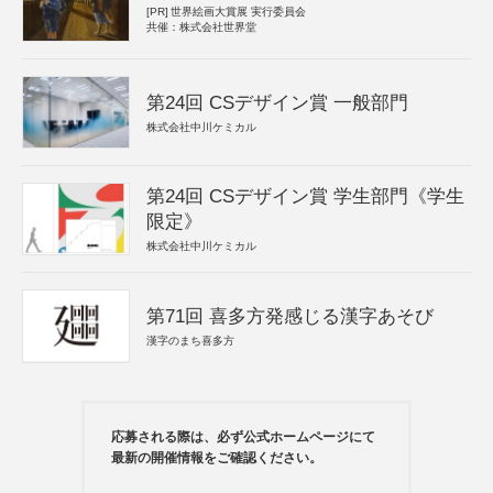
[PR]
世界絵画大賞展 実行委員会
共催：株式会社世界堂
第24回 CSデザイン賞 一般部門
株式会社中川ケミカル
第24回 CSデザイン賞 学生部門《学生
限定》
株式会社中川ケミカル
第71回 喜多方発感じる漢字あそび
漢字のまち喜多方
応募される際は、必ず公式ホームページにて
最新の開催情報をご確認ください。