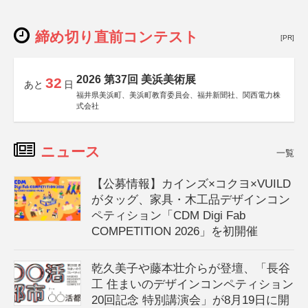
締め切り直前コンテスト
[PR]
2026 第37回 美浜美術展
32
あと
日
福井県美浜町、美浜町教育委員会、福井新聞社、関西電力株
式会社
ニュース
一覧
【公募情報】カインズ×コクヨ×VUILD
がタッグ、家具・木工品デザインコン
ペティション「CDM Digi Fab
COMPETITION 2026」を初開催
乾久美子や藤本壮介らが登壇、「長谷
工 住まいのデザインコンペティション
20回記念 特別講演会」が8月19日に開