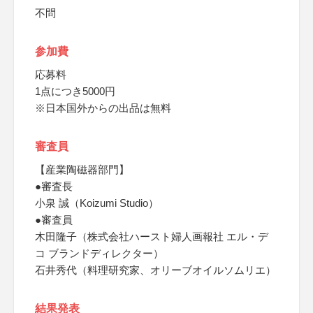
不問
参加費
応募料
1点につき5000円
※日本国外からの出品は無料
審査員
【産業陶磁器部門】
●審査長
小泉 誠（Koizumi Studio）
●審査員
木田隆子（株式会社ハースト婦人画報社 エル・デ
コ ブランドディレクター）
石井秀代（料理研究家、オリーブオイルソムリエ）
結果発表