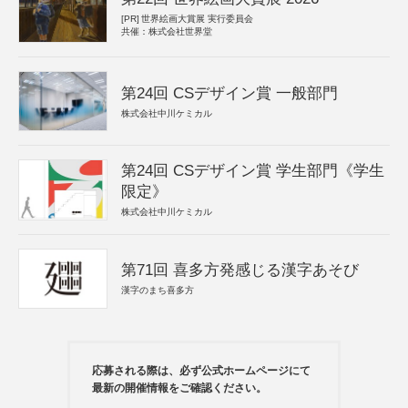
[PR]
世界絵画大賞展 実行委員会
共催：株式会社世界堂
第24回 CSデザイン賞 一般部門
株式会社中川ケミカル
第24回 CSデザイン賞 学生部門《学生
限定》
株式会社中川ケミカル
第71回 喜多方発感じる漢字あそび
漢字のまち喜多方
応募される際は、必ず公式ホームページにて
最新の開催情報をご確認ください。