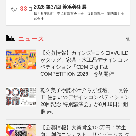
2026 第37回 美浜美術展
33
あと
日
福井県美浜町、美浜町教育委員会、福井新聞社、関西電力株
式会社
ニュース
一覧
【公募情報】カインズ×コクヨ×VUILD
がタッグ、家具・木工品デザインコン
ペティション「CDM Digi Fab
COMPETITION 2026」を初開催
乾久美子や藤本壮介らが登壇、「長谷
工 住まいのデザインコンペティション
20回記念 特別講演会」が8月19日に開
催
[PR]
【公募情報】大賞賞金100万円！学生
向け創作コンテスト「サイゲームス ク