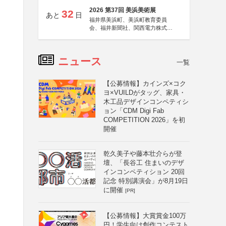
2026 第37回 美浜美術展
32
あと
日
福井県美浜町、美浜町教育委員
会、福井新聞社、関西電力株式会
社
ニュース
一覧
【公募情報】カインズ×コク
ヨ×VUILDがタッグ、家具・
木工品デザインコンペティシ
ョン「CDM Digi Fab
COMPETITION 2026」を初
開催
イ
乾久美子や藤本壮介らが登
壇、「長谷工 住まいのデザ
インコンペティション 20回
記念 特別講演会」が8月19日
に開催
[PR]
と
【公募情報】大賞賞金100万
円！学生向け創作コンテスト