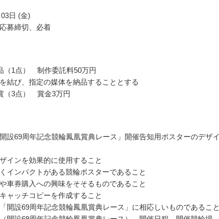
03日 (金)
応募締切、必着
品（1点） 制作委託料50万円
を結び、指定の媒体を納品することとする
賞（3点） 賞金3万円
開設69周年記念競輪鳳凰賞典レース」開催告知用ポスターのデザ
ザインを効果的に使用すること
くインパクトがある競輪ポスターであること
や車券購入への興味をそそるものであること
キャッチコピーを作成すること
「開設69周年記念競輪鳳凰賞典レース」に相応しいものであるこ
（開設69周年記念競輪鳳凰賞典レース）、開催日程、開催競輪場