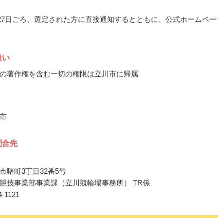
7月27日ごろ、選定された方に直接通知するとともに、公式ホームペー
扱い
の著作権を含む一切の権限は立川市に帰属
市
問合先
市曙町3丁目32番5号
競技事業部事業課（立川競輪場事務所） TR係
24-1121