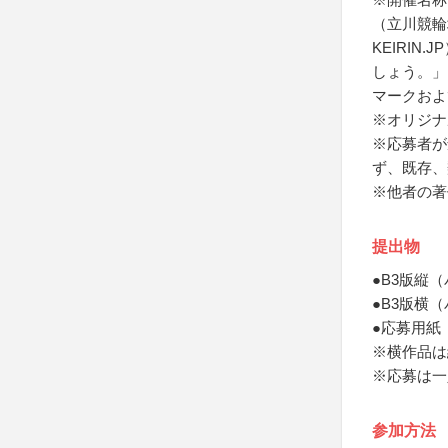
（立川競輪
KEIRI
しょう。」
マークおよ
※オリジナ
※応募者が
ず、既存、
※他者の著
提出物
●B3版縦
●B3版横
●応募用紙
※横作品は
※応募は一
参加方法