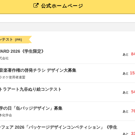
公式ホームページ
ンテスト
[PR]
WARD 2026《学生限定》
8
あと
式会社
版 音楽著作権の啓発チラシ デザイン大募集
15
あと
ラオケ使用者連盟
ルトラアート九谷ぬり絵コンテスト
5
あと
 化学の日「缶バッジデザイン」募集
7
あと
本化学会
フェア 2026「パッケージデザインコンペティション」《学生
3
あと