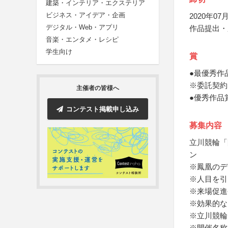
建築・インテリア・エクステリア
ビジネス・アイデア・企画
2020年07月
デジタル・Web・アプリ
作品提出・
音楽・エンタメ・レシピ
学生向け
賞
●最優秀作
※委託契約
主催者の皆様へ
●優秀作品
コンテスト掲載申し込み
募集内容
立川競輪「
ン
※鳳凰のデ
※人目を引
※来場促進
※効果的な
※立川競輪
※開催名称