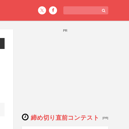
PR
締め切り直前コンテスト
[PR]