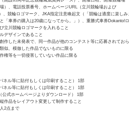
場）、電話投票番号、ホームページURL（立川競輪場および
N.JP）、競輪ロゴマーク、JKA指定注意喚起文（「競輪は適度に楽しみ
と「車券の購入は20歳になってから。」）、重勝式車券Dokanto!
び立川競輪ロゴマークを入れること
ルデザインであること
創作した未発表で、同一作品が他のコンテスト等に応募されてお
類似、模倣した作品でないものに限る
作権等を一切侵害していない作品に限る
（パネル等に貼付もしくは印刷すること） 1部
（パネル等に貼付もしくは印刷すること） 1部
（公式ホームページよりダウンロード） 1部
縦作品をレイアウト変更して制作すること
人2点まで