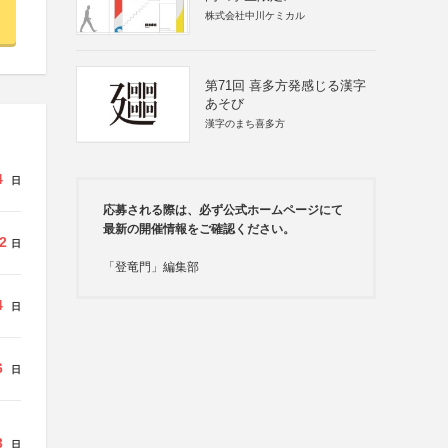
株式会社中川ケミカル
第71回 喜多方発感じる漢字
あそび
漢字のまち喜多方
4
日
応募される際は、必ず公式ホームページにて
最新の開催情報をご確認ください。
2
日
「登竜門」編集部
4
日
6
日
3
日