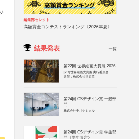
ジ
編集部セレクト
高額賞金コンテストランキング《2026年夏》
結果発表
一覧
第22回 世界絵画大賞展 2026
[PR]
世界絵画大賞展 実行委員会
共催：株式会社世界堂
第24回 CSデザイン賞 一般部
門
株式会社中川ケミカル
第24回 CSデザイン賞 学生部
門《学生限定》