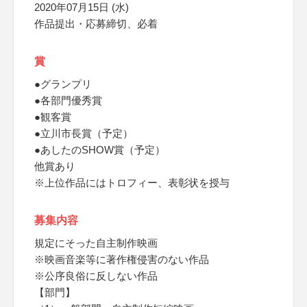
2020年07月15日 (水)
作品提出・応募締切、必着
賞
●グランプリ
●各部門優秀賞
●観客賞
●立川市長賞（予定）
●あしたのSHOW賞（予定）
他賞あり
※上位作品にはトロフィー、表彰状を授与
募集内容
規定にそった自主制作映画
※映画音楽等に著作権侵害のない作品
※公序良俗に反しない作品
【部門】