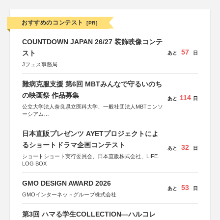
おすすめのコンテスト
[PR]
COUNTDOWN JAPAN 26/27 装飾映像コンテ
57
スト
あと
日
Jフェス事務局
難病克服支援 第6回 MBTみんなで守るいのち
の映画祭 作品募集
114
あと
日
公立大学法人奈良県立医科大学、一般社団法人MBTコンソ
ーシアム
協力：読売新聞社
日本直販プレゼンツ AYETプロジェクトによ
後援：厚生労働省
文部科学省
るショートドラマ企画コンテスト
32
あと
日
奈良県
ショートショート実行委員会、日本直販株式会社、LIFE
日本経済団体連合会
LOG BOX
関西経済連合会
「“よい仕事おこし”フェア」実行委員会
関西文化学術研究都市推進機構
GMO DESIGN AWARD 2026
53
東京難病団体連絡協議会
あと
日
GMOインターネットグループ株式会社
第3回 ハマる学生COLLECTION―ハルコレ