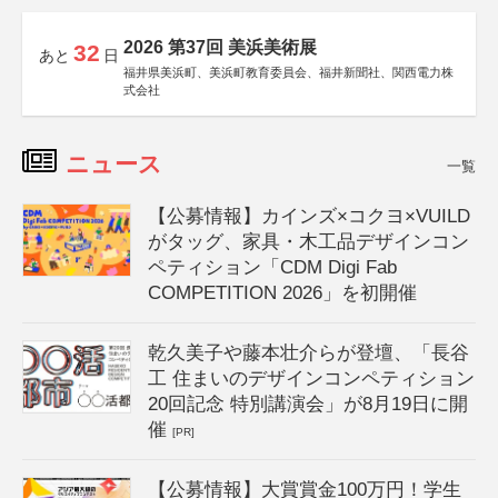
2026 第37回 美浜美術展
32
あと
日
福井県美浜町、美浜町教育委員会、福井新聞社、関西電力株
式会社
ニュース
一覧
【公募情報】カインズ×コクヨ×VUILD
がタッグ、家具・木工品デザインコン
ペティション「CDM Digi Fab
COMPETITION 2026」を初開催
乾久美子や藤本壮介らが登壇、「長谷
工 住まいのデザインコンペティション
20回記念 特別講演会」が8月19日に開
催
[PR]
【公募情報】大賞賞金100万円！学生