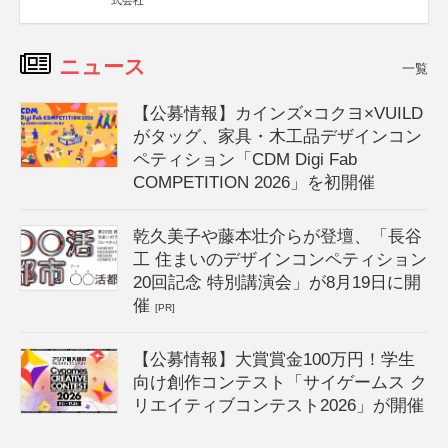
式会社
ニュース
一覧
【公募情報】カインズ×コクヨ×VUILD
がタッグ、家具・木工品デザインコン
ペティション「CDM Digi Fab
COMPETITION 2026」を初開催
乾久美子や藤本壮介らが登壇、「長谷
工 住まいのデザインコンペティション
20回記念 特別講演会」が8月19日に開
催
[PR]
【公募情報】大賞賞金100万円！学生
向け創作コンテスト「サイゲームス ク
リエイティブコンテスト2026」が開催