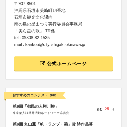
〒907-8501
沖縄県石垣市美崎町14番地
石垣市観光文化課内
南の島の星まつり実行委員会事務局
「美ら星の歌」 TR係
tel : 09808-82-1535
mail : kankou@city.ishigaki.okinawa.jp
公式ホームページ
おすすめのコンテスト
[PR]
第6回「都民の人権川柳」
25
あと
日
東京都人権啓発活動ネットワーク協議会
第6回 丸山薫「帆・ランプ・鷗」賞 詩作品募