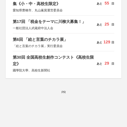
55
集《小・中・高校生限定》
あと
日
愛知県豊橋市、丸山薫賞運営委員会
第17回 「税金をテーマに川柳大募集！」
25
あと
日
一般社団法人武蔵府中法人会
第6回 「絵と言葉のチカラ展」
129
あと
日
「絵と言葉のチカラ展」実行委員会
第30回 全国高校生創作コンテスト《高校生限
29
定》
あと
日
國學院大學、高校生新聞社
PR