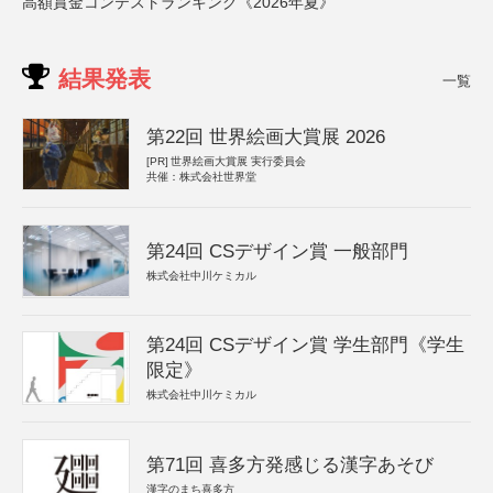
高額賞金コンテストランキング《2026年夏》
結果発表
一覧
第22回 世界絵画大賞展 2026
[PR]
世界絵画大賞展 実行委員会
共催：株式会社世界堂
第24回 CSデザイン賞 一般部門
株式会社中川ケミカル
第24回 CSデザイン賞 学生部門《学生
限定》
株式会社中川ケミカル
第71回 喜多方発感じる漢字あそび
漢字のまち喜多方