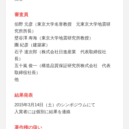
審査員
伯野 元彦（東京大学名誉教授 元東京大学地震研
究所所長）
壁谷澤 寿海（東京大学地震研究所教授）
團 紀彦（建築家）
石子 達次郎（株式会社日進産業 代表取締役社
長）
五十嵐 俊一（構造品質保証研究所株式会社 代表
取締役社長）
他
結果発表
2015年3月14日（土）のシンポジウムにて
入賞者には個別に結果を連絡
著作権の扱い