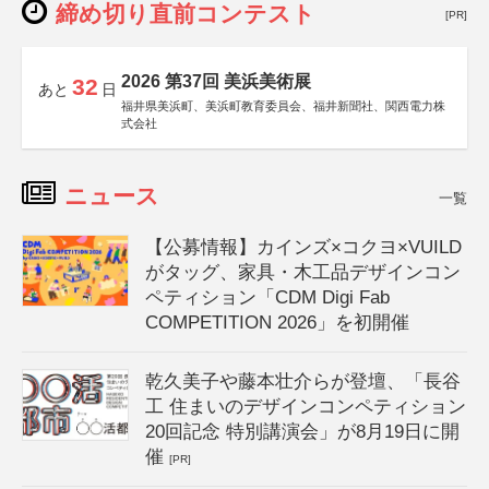
締め切り直前コンテスト
[PR]
2026 第37回 美浜美術展
32
あと
日
福井県美浜町、美浜町教育委員会、福井新聞社、関西電力株
式会社
ニュース
一覧
【公募情報】カインズ×コクヨ×VUILD
がタッグ、家具・木工品デザインコン
ペティション「CDM Digi Fab
COMPETITION 2026」を初開催
乾久美子や藤本壮介らが登壇、「長谷
工 住まいのデザインコンペティション
20回記念 特別講演会」が8月19日に開
催
[PR]