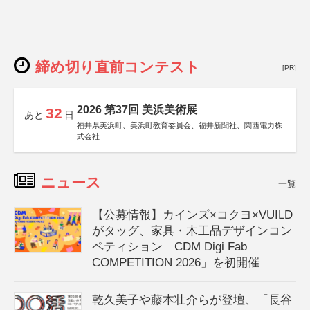
締め切り直前コンテスト
[PR]
2026 第37回 美浜美術展
32
あと
日
福井県美浜町、美浜町教育委員会、福井新聞社、関西電力株
式会社
ニュース
一覧
【公募情報】カインズ×コクヨ×VUILD
がタッグ、家具・木工品デザインコン
ペティション「CDM Digi Fab
COMPETITION 2026」を初開催
乾久美子や藤本壮介らが登壇、「長谷