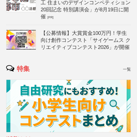
工 住まいのデザインコンペティション
20回記念 特別講演会」が8月19日に開
催
[PR]
【公募情報】大賞賞金100万円！学生
向け創作コンテスト「サイゲームス ク
リエイティブコンテスト2026」が開催
特集
一覧