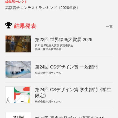
編集部セレクト
高額賞金コンテストランキング《2026年夏》
結果発表
一覧
第22回 世界絵画大賞展 2026
[PR]
世界絵画大賞展 実行委員会
共催：株式会社世界堂
第24回 CSデザイン賞 一般部門
株式会社中川ケミカル
第24回 CSデザイン賞 学生部門《学生
限定》
株式会社中川ケミカル