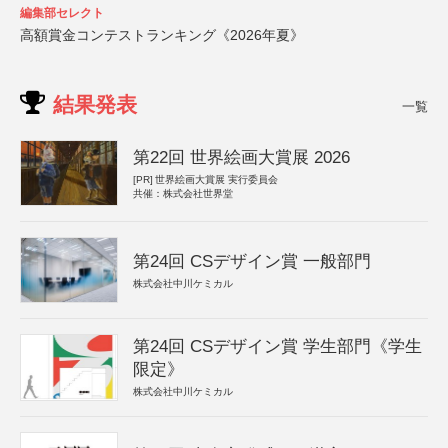
編集部セレクト
高額賞金コンテストランキング《2026年夏》
結果発表
一覧
第22回 世界絵画大賞展 2026
[PR]
世界絵画大賞展 実行委員会
共催：株式会社世界堂
第24回 CSデザイン賞 一般部門
株式会社中川ケミカル
第24回 CSデザイン賞 学生部門《学生
限定》
株式会社中川ケミカル