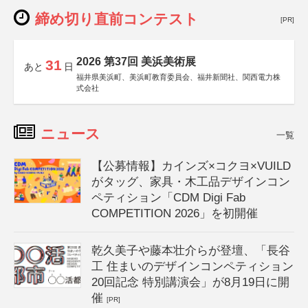
締め切り直前コンテスト
[PR]
2026 第37回 美浜美術展
31
あと
日
福井県美浜町、美浜町教育委員会、福井新聞社、関西電力株
式会社
ニュース
一覧
【公募情報】カインズ×コクヨ×VUILD
がタッグ、家具・木工品デザインコン
ペティション「CDM Digi Fab
COMPETITION 2026」を初開催
乾久美子や藤本壮介らが登壇、「長谷
工 住まいのデザインコンペティション
20回記念 特別講演会」が8月19日に開
催
[PR]