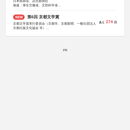
日本医師会、読売新聞社
後援：厚生労働省、文部科学省
協賛：東京海上日動火災保険株式会社、東京海上日動あん
しん生命保険株式会社
第6回 京都文学賞
NEW
274
あと
日
京都文学賞実行委員会（京都市、京都新聞、一般社団法人
京都出版文化協会 等）
協力：京都府書店商業組合、朝日新聞出版、
KADOKAWA、河出書房新社、幻冬舎、講談社、光文社、
集英社、小学館、祥伝社、新潮社、淡交社、ちいさいミシ
マ社、徳間書店、早川書房、PHP研究所、双葉社、文藝春
秋、ポプラ社、毎日新聞出版
PR