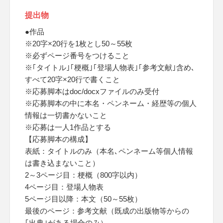
提出物
●作品
※20字×20行を1枚とし50～55枚
※必ずページ番号をつけること
※｢タイトル｣｢梗概｣｢登場人物表｣｢参考文献｣含め､
すべて20字×20行で書くこと
※応募脚本はdoc/docxファイルのみ受付
※応募脚本の中に本名・ペンネーム・経歴等の個人
情報は一切書かないこと
※応募は一人1作品とする
【応募脚本の構成】
表紙：タイトルのみ（本名､ペンネーム等個人情報
は書き込まないこと）
2～3ページ目：梗概（800字以内）
4ページ目：登場人物表
5ページ目以降：本文（50～55枚）
最後のページ：参考文献（既成の出版物等からの
｢出典｣がある場合のみ）