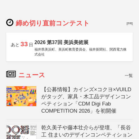
締め切り直前コンテスト
[PR]
2026 第37回 美浜美術展
33
あと
日
福井県美浜町、美浜町教育委員会、福井新聞社、関西電力株
式会社
ニュース
一覧
【公募情報】カインズ×コクヨ×VUILD
がタッグ、家具・木工品デザインコン
ペティション「CDM Digi Fab
COMPETITION 2026」を初開催
乾久美子や藤本壮介らが登壇、「長谷
工 住まいのデザインコンペティション