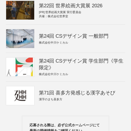
第22回 世界絵画大賞展 2026
[PR]
世界絵画大賞展 実行委員会
共催：株式会社世界堂
第24回 CSデザイン賞 一般部門
株式会社中川ケミカル
第24回 CSデザイン賞 学生部門《学生
限定》
株式会社中川ケミカル
第71回 喜多方発感じる漢字あそび
漢字のまち喜多方
応募される際は、必ず公式ホームページにて
最新の開催情報をご確認ください。