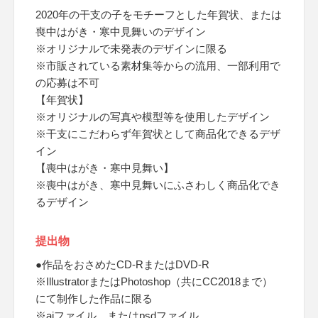
2020年の干支の子をモチーフとした年賀状、または
喪中はがき・寒中見舞いのデザイン
※オリジナルで未発表のデザインに限る
※市販されている素材集等からの流用、一部利用で
の応募は不可
【年賀状】
※オリジナルの写真や模型等を使用したデザイン
※干支にこだわらず年賀状として商品化できるデザ
イン
【喪中はがき・寒中見舞い】
※喪中はがき、寒中見舞いにふさわしく商品化でき
るデザイン
提出物
●作品をおさめたCD-RまたはDVD-R
※IllustratorまたはPhotoshop（共にCC2018まで）
にて制作した作品に限る
※aiファイル、またはpsdファイル