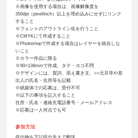
※画像を使用する場合は、画像解像度を
350dpi（pixel/inch）以上を埋め込みにせずにリンク
すること
※フォントのアウトライン化を行うこと
※CMYKにて作成すること
※Photoshopで作成する場合はレイヤーを統合しな
いこと
※カラー作品に限る
※90×138mmで作成、タテ・ヨコ不問
※デザインには、賀詞、添え書き文、○○元旦等や差
出人の氏名・住所等を記載
※紙媒体での応募は、受付不可
※以下の事項を記入すること
住所・氏名・連絡先電話番号・メールアドレス
※応募は一人何点でも可
参加方法
提出物を下記提出先まで郵送