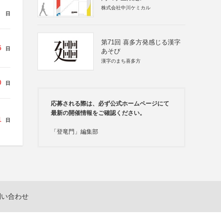
株式会社中川ケミカル
日
第71回 喜多方発感じる漢字
5
日
あそび
漢字のまち喜多方
0
日
応募される際は、必ず公式ホームページにて
最新の開催情報をご確認ください。
1
日
「登竜門」編集部
問い合わせ