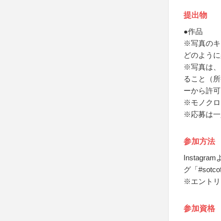
提出物
●作品
※写真のキ
どのように
※写真は、
ること（所
ーから許可
※モノクロ
※応募は一
参加方法
Instag
グ「#sotc
※エントリ
参加資格