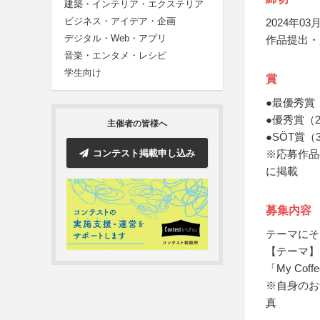
建築・インテリア・エクステリア
ビジネス・アイデア・企画
2024年03月
デジタル・Web・アプリ
作品提出・
音楽・エンタメ・レシピ
学生向け
賞
●最優秀賞（
●優秀賞（
主催者の皆様へ
●SÖT賞
コンテスト掲載申し込み
※応募作品
に掲載
募集内容
テーマにそ
【テーマ】
「My Coffe
※自身のお
真