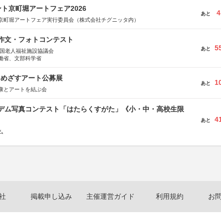
ト京町堀アートフェア2026
4
あと
京町堀アートフェア実行委員会（株式会社チグニッタ内）
護作文・フォトコンテスト
5
あと
全国老人福祉施設協議会
働省、文部科学省
をめざすアート公募展
1
あと
康とアートを結ぶ会
イデム写真コンテスト「はたらくすがた」《小・中・高校生限
4
あと
ム
社
掲載申し込み
主催運営ガイド
利用規約
お