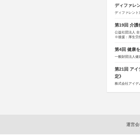
ディファレン
ディファレント
第19回 介
公益社団法人 
※後援：厚生労
第4回 健康
一般財団法人健
第21回 ア
定》
株式会社アイデ
運営会