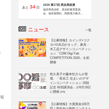
2026 第37回 美浜美術展
34
あと
日
福井県美浜町、美浜町教育委員
会、福井新聞社、関西電力株式会
社
ニュース
一覧
【公募情報】カインズ×コク
ヨ×VUILDがタッグ、家具・
木工品デザインコンペティシ
内
ョン「CDM Digi Fab
COMPETITION 2026」を初
開催
乾久美子や藤本壮介らが登
壇、「長谷工 住まいのデザ
インコンペティション 20回
記念 特別講演会」が8月19日
に開催
[PR]
た写
【公募情報】大賞賞金100万
円！学生向け創作コンテスト