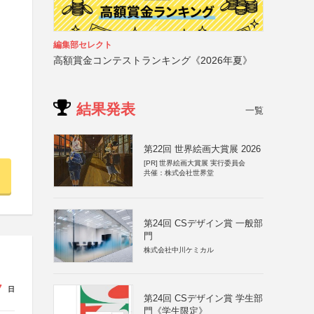
編集部セレクト
高額賞金コンテストランキング《2026年夏》
結果発表
一覧
第22回 世界絵画大賞展 2026
[PR]
世界絵画大賞展 実行委員会
共催：株式会社世界堂
第24回 CSデザイン賞 一般部
門
株式会社中川ケミカル
7
日
第24回 CSデザイン賞 学生部
門《学生限定》