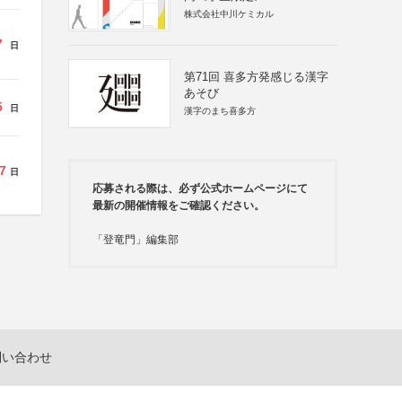
株式会社中川ケミカル
7
日
第71回 喜多方発感じる漢字
あそび
5
日
漢字のまち喜多方
7
日
応募される際は、必ず公式ホームページにて
最新の開催情報をご確認ください。
「登竜門」編集部
問い合わせ