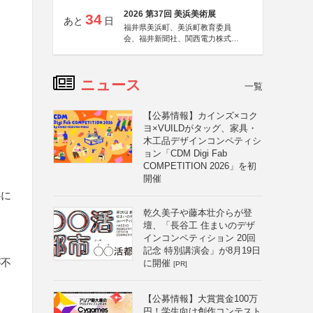
2026 第37回 美浜美術展
34
あと
日
福井県美浜町、美浜町教育委員
会、福井新聞社、関西電力株式会
社
ニュース
一覧
【公募情報】カインズ×コク
ヨ×VUILDがタッグ、家具・
木工品デザインコンペティシ
ョン「CDM Digi Fab
COMPETITION 2026」を初
開催
心に
乾久美子や藤本壮介らが登
壇、「長谷工 住まいのデザ
インコンペティション 20回
記念 特別講演会」が8月19日
が不
に開催
[PR]
【公募情報】大賞賞金100万
円！学生向け創作コンテスト