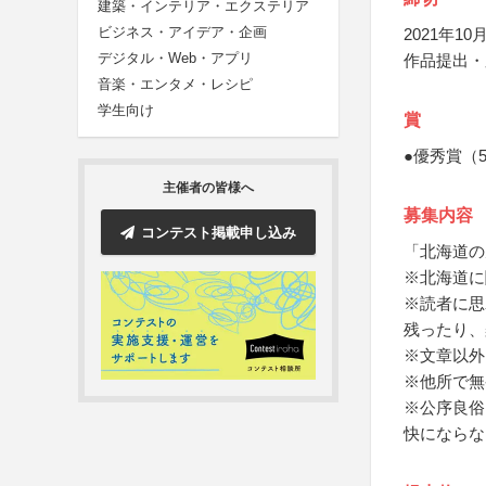
建築・インテリア・エクステリア
ビジネス・アイデア・企画
2021年10月
デジタル・Web・アプリ
作品提出・
音楽・エンタメ・レシピ
学生向け
賞
●優秀賞（
主催者の皆様へ
募集内容
コンテスト掲載申し込み
「北海道の
※北海道に
※読者に思
残ったり、
※文章以外
※他所で無
※公序良俗
快にならな