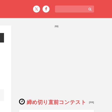
PR
締め切り直前コンテスト
[PR]