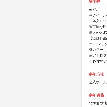
提出物
●作品
※タイトル
※本文100
※可能な限
※txt/w
【漫画作品
※4コマ、
※カラー、
※アナログ
※jpeg/ti
参加方法
公式ホーム
参加資格
北海道や地