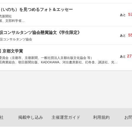
命（いのち）を見つめるフォト＆エッセー
5
あと
売新聞社
省、文部科学省
日動火災保険株式会社、東京海上日動あんしん生命保険株式会社
 建設コンサルタンツ協会懸賞論文《学生限定》
5
あと
建設コンサルタンツ協会
回 京都文学賞
27
あと
委員会（京都市、京都新聞、一般社団法人京都出版文化協会 等）
店商業組合、朝日新聞出版、KADOKAWA、河出書房新社、幻冬舎、講談社、光文
学館、祥伝社、新潮社、淡交社、ちいさいミシマ社、徳間書店、早川書房、PHP
、文藝春秋、ポプラ社、毎日新聞出版
社
掲載申し込み
主催運営ガイド
利用規約
お