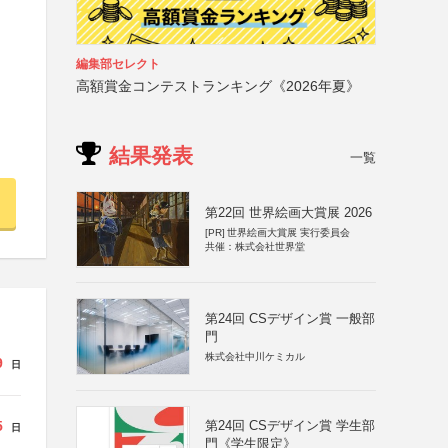
編集部セレクト
高額賞金コンテストランキング《2026年夏》
結果発表
一覧
第22回 世界絵画大賞展 2026
[PR]
世界絵画大賞展 実行委員会
共催：株式会社世界堂
第24回 CSデザイン賞 一般部
門
株式会社中川ケミカル
9
日
5
第24回 CSデザイン賞 学生部
日
門《学生限定》