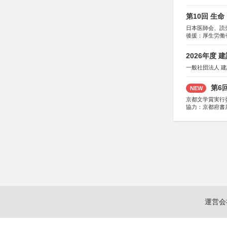
第10回 生
日本医師会、読
後援：厚生労働
協賛：東京海上
2026年度
一般社団法人 
第6
NEW
京都文学賞実行
協力：京都府書
社、集英社、小
研究所、双葉社
運営会