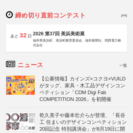
締め切り直前コンテスト
[PR]
2026 第37回 美浜美術展
32
あと
日
福井県美浜町、美浜町教育委員会、福井新聞社、関西電力株
式会社
ニュース
一覧
【公募情報】カインズ×コクヨ×VUILD
がタッグ、家具・木工品デザインコン
ペティション「CDM Digi Fab
COMPETITION 2026」を初開催
乾久美子や藤本壮介らが登壇、「長谷
工 住まいのデザインコンペティション
20回記念 特別講演会」が8月19日に開