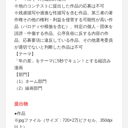
※他のコンテストに提出した作品の応募は不可
※残虐描写や過激な性描写を含む作品、第三者の著
作権その他の権利・利益を侵害する可能性が高い作
品（パロディや模倣を含む）、特定の個人・団体を
誹謗・中傷する作品、公序良俗に反する内容の作
品、応募要項に違反している作品、その他選考委員
が適切でないと判断した作品は不可
【テーマ】
「年の差」をテーマに5秒でキュン！とする縦読み
漫画
【部門】
（1）ネーム部門
（2）線画部門
提出物
●作品
※jpgファイル（サイズ：720×2万ピクセル、350dpi
以上）