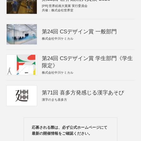
[PR]
世界絵画大賞展 実行委員会
共催：株式会社世界堂
第24回 CSデザイン賞 一般部門
株式会社中川ケミカル
第24回 CSデザイン賞 学生部門《学生
限定》
株式会社中川ケミカル
第71回 喜多方発感じる漢字あそび
漢字のまち喜多方
応募される際は、必ず公式ホームページにて
最新の開催情報をご確認ください。