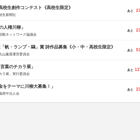
国高校生創作コンテスト《高校生限定》
2
あと
校生新聞社
の人権川柳」
2
あと
活動ネットワーク協議会
薫「帆・ランプ・鷗」賞 詩作品募集《小・中・高校生限定》
5
あと
丸山薫賞運営委員会
と言葉のチカラ展」
12
あと
カラ展」実行委員会
税金をテーマに川柳大募集！」
2
あと
蔵府中法人会