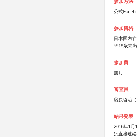
参加方法
公式Fac
参加資格
日本国内在
※18歳未
参加費
無し
審査員
藤原啓治（
結果発表
2016年1
は直接連絡