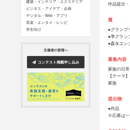
建築・インテリア・エクステリア
作品提出・
ビジネス・アイデア・企画
デジタル・Web・アプリ
賞
音楽・エンタメ・レシピ
●グランプ
学生向け
●準グラン
●森永エン
主催者の皆様へ
募集内容
コンテスト掲載申し込み
家族の日常
【テーマ】
家族
提出物
●作品
※応募は一