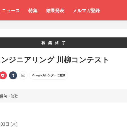
ニュース
特集
結果発表
メルマガ登録
募集終了
エンジニアリング 川柳コンテスト
Googleカレンダーに追加
俳句・短歌
03日 (木)