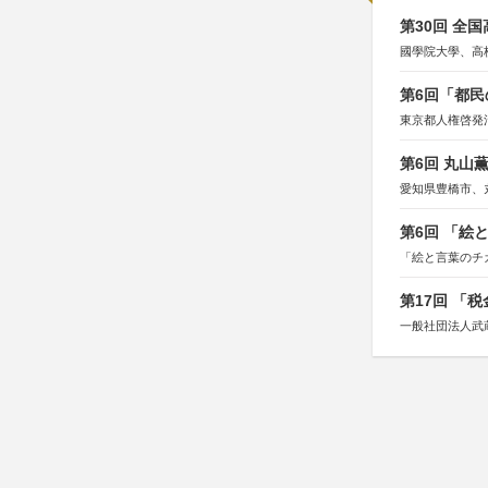
第30回 全
國學院大學、高
第6回「都民
東京都人権啓発
第6回 丸山
愛知県豊橋市、
第6回 「絵
「絵と言葉のチ
第17回 「
一般社団法人武