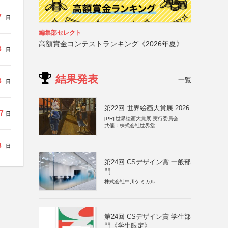
7
日
編集部セレクト
高額賞金コンテストランキング《2026年夏》
3
日
結果発表
一覧
3
日
第22回 世界絵画大賞展 2026
7
日
[PR]
世界絵画大賞展 実行委員会
共催：株式会社世界堂
3
日
第24回 CSデザイン賞 一般部
門
株式会社中川ケミカル
第24回 CSデザイン賞 学生部
門《学生限定》