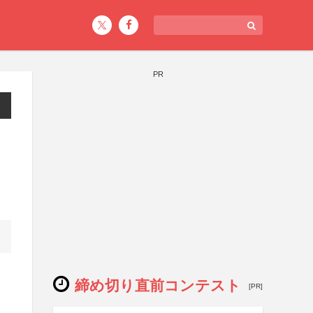
PR
締め切り直前コンテスト
[PR]