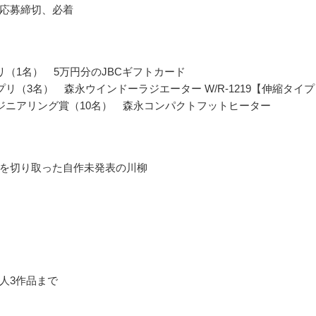
応募締切、必着
リ（1名） 5万円分のJBCギフトカード
プリ（3名） 森永ウインドーラジエーター W/R-1219【伸縮タイプ
ジニアリング賞（10名） 森永コンパクトフットヒーター
を切り取った自作未発表の川柳
人3作品まで