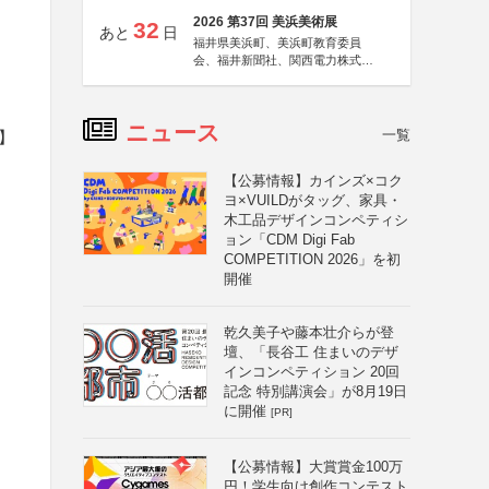
2026 第37回 美浜美術展
32
あと
日
福井県美浜町、美浜町教育委員
会、福井新聞社、関西電力株式会
社
ニュース
一覧
】
【公募情報】カインズ×コク
ヨ×VUILDがタッグ、家具・
木工品デザインコンペティシ
ョン「CDM Digi Fab
COMPETITION 2026」を初
開催
乾久美子や藤本壮介らが登
壇、「長谷工 住まいのデザ
インコンペティション 20回
記念 特別講演会」が8月19日
に開催
[PR]
【公募情報】大賞賞金100万
円！学生向け創作コンテスト