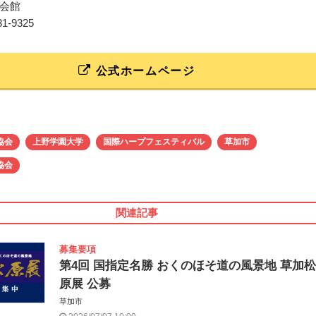
会館
31-9325
公式ホームページ
協会
上野学園大学
国際ハープフェスティバル
草加市
協会
関連記事
募集要項
第4回 国指定名勝 おくのほそ道の風景地 草加松
原展 公募
草加市