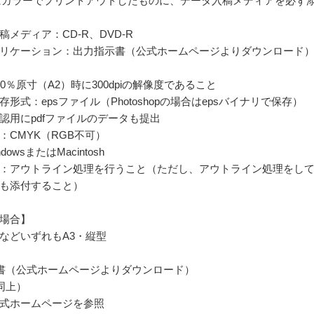
にカラーでプリントアウトしたものに、データ入稿メディアを必ず
メディア：CD-R、DVD-R
リケーション：出力指示書（公式ホームページよりダウンロード
0％原寸（A2）時に300dpiの解像度であること
形式：epsファイル（Photoshopの場合はepsバイナリで保存）
認用にpdfファイルのデータも提出
：CMYK（RGB不可）
dowsまたはMacintosh
：アウトライン処理を行うこと（ただし、アウトライン処理をし
も添付すること）
場合】
などいずれもA3・縦型
書（公式ホームページよりダウンロード）
同上）
式ホームページを参照