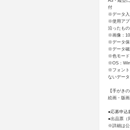
A3・縦型
付
※データ入稿
※使用アプ
沿ったもの
※画像：10
※データ保存
※データ確
※色モード
※OS：Win
※フォント
ないデータ
【手がきの
絵画・版画
●応募申込
●出品票（
※詳細は公