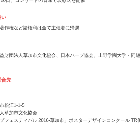
11月20日、コンサートの冒頭で表彰式を開催
扱い
著作権など諸権利は全て主催者に帰属
益財団法人草加市文化協会、日本ハープ協会、上野学園大学・同
問合先
松江1-1-5
人草加市文化協会
プフェスティバル 2016-草加市」ポスターデザインコンクール TR