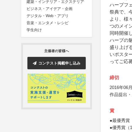
建築・インテリア・エクステリア
ハープフェ
ビジネス・アイデア・企画
祭典で、
デジタル・Web・アプリ
より、様
音楽・エンタメ・レシピ
つのメイ
学生向け
同時開催
ハープの
盛り上げ
主催者の皆様へ
いポスタ
ってご応
コンテスト掲載申し込み
締切
2016年06月
作品提出・
賞
●最優秀賞
●優秀賞（