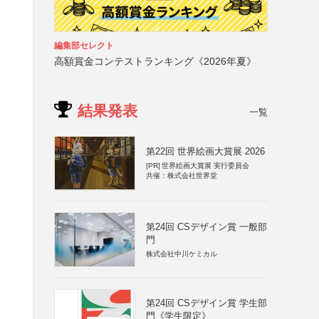
編集部セレクト
高額賞金コンテストランキング《2026年夏》
結果発表
一覧
第22回 世界絵画大賞展 2026
[PR]
世界絵画大賞展 実行委員会
共催：株式会社世界堂
第24回 CSデザイン賞 一般部
門
株式会社中川ケミカル
第24回 CSデザイン賞 学生部
門《学生限定》