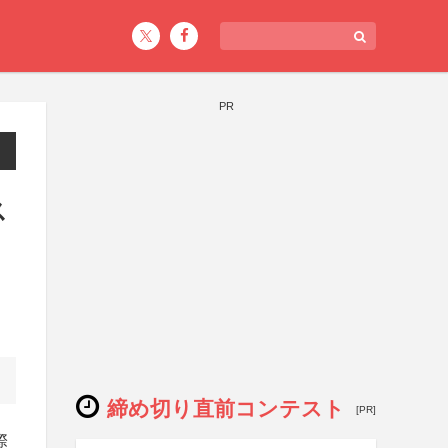
PR
ス
締め切り直前コンテスト
[PR]
際