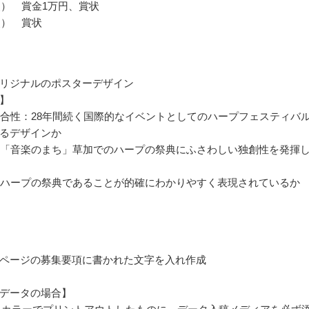
点） 賞金1万円、賞状
点） 賞状
リジナルのポスターデザイン
】
マ適合性：28年間続く国際的なイベントとしてのハープフェスティバ
るデザインか
性：「音楽のまち」草加でのハープの祭典にふさわしい独創性を発揮
性：ハープの祭典であることが的確にわかりやすく表現されているか
ページの募集要項に書かれた文字を入れ作成
データの場合】