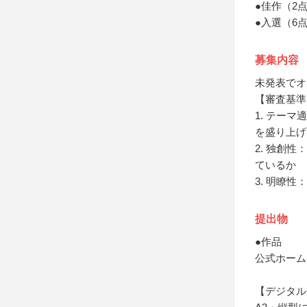
●佳作（2
●入選（6
募集内容
未発表でオ
【審査基準
1. テー
を盛り上げ
2. 独創
ているか
3. 明瞭
提出物
●作品
公式ホーム
【デジタル