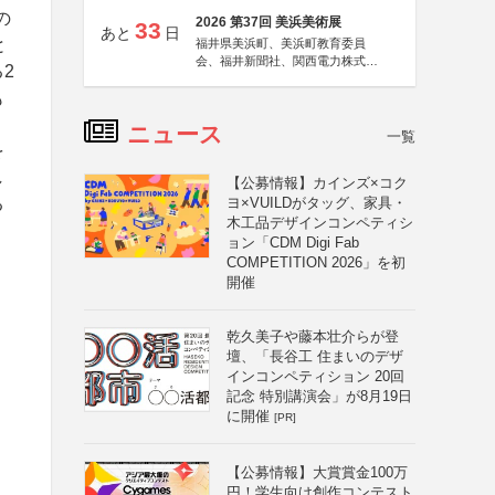
の
2026 第37回 美浜美術展
33
あと
日
と
福井県美浜町、美浜町教育委員
会、福井新聞社、関西電力株式会
2
社
も
ニュース
一覧
を
し
【公募情報】カインズ×コク
る
ヨ×VUILDがタッグ、家具・
木工品デザインコンペティシ
ョン「CDM Digi Fab
COMPETITION 2026」を初
開催
乾久美子や藤本壮介らが登
壇、「長谷工 住まいのデザ
インコンペティション 20回
記念 特別講演会」が8月19日
に開催
[PR]
【公募情報】大賞賞金100万
円！学生向け創作コンテスト