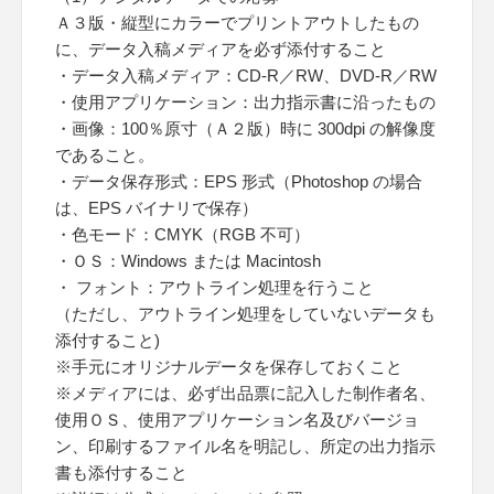
Ａ３版・縦型にカラーでプリントアウトしたもの
に、データ入稿メディアを必ず添付すること
・データ入稿メディア：CD-R／RW、DVD-R／RW
・使用アプリケーション：出力指示書に沿ったもの
・画像：100％原寸（Ａ２版）時に 300dpi の解像度
であること。
・データ保存形式：EPS 形式（Photoshop の場合
は、EPS バイナリで保存）
・色モード：CMYK（RGB 不可）
・ＯＳ：Windows または Macintosh
・ フォント：アウトライン処理を行うこと
（ただし、アウトライン処理をしていないデータも
添付すること)
※手元にオリジナルデータを保存しておくこと
※メディアには、必ず出品票に記入した制作者名、
使用ＯＳ、使用アプリケーション名及びバージョ
ン、印刷するファイル名を明記し、所定の出力指示
書も添付すること