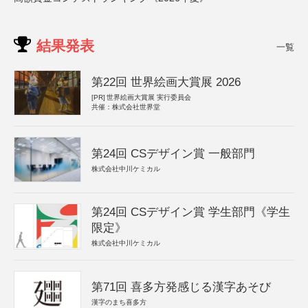
結果発表
一覧
第22回 世界絵画大賞展 2026
[PR]
世界絵画大賞展 実行委員会
共催：株式会社世界堂
第24回 CSデザイン賞 一般部門
株式会社中川ケミカル
第24回 CSデザイン賞 学生部門《学生
限定》
株式会社中川ケミカル
第71回 喜多方発感じる漢字あそび
漢字のまち喜多方