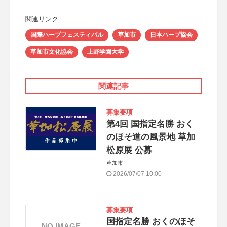
関連リンク
国際ハープフェスティバル
草加市
日本ハープ協会
草加市文化協会
上野学園大学
関連記事
募集要項
第4回 国指定名勝 おく
のほそ道の風景地 草加
松原展 公募
草加市
2026/07/07 10:00
募集要項
国指定名勝 おくのほそ
NO IMAGE