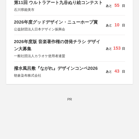
第11回 ウルトラアート九谷ぬり絵コンテスト
55
あと
日
石川県能美市
2026年度グッドデザイン・ニューホープ賞
10
あと
日
公益財団法人日本デザイン振興会
2026年度版 音楽著作権の啓発チラシ デザイ
153
ン大募集
あと
日
一般社団法人カラオケ使用者連盟
撥水風呂敷『ながれ』デザインコンペ2026
43
あと
日
朝倉染布株式会社
PR