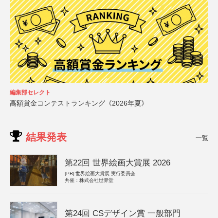
編集部セレクト
高額賞金コンテストランキング《2026年夏》
結果発表
一覧
第22回 世界絵画大賞展 2026
[PR]
世界絵画大賞展 実行委員会
共催：株式会社世界堂
第24回 CSデザイン賞 一般部門