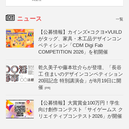
ニュース
一覧
【公募情報】カインズ×コクヨ×VUILD
がタッグ、家具・木工品デザインコン
ペティション「CDM Digi Fab
COMPETITION 2026」を初開催
乾久美子や藤本壮介らが登壇、「長谷
工 住まいのデザインコンペティション
20回記念 特別講演会」が8月19日に開
催
[PR]
【公募情報】大賞賞金100万円！学生
向け創作コンテスト「サイゲームス ク
リエイティブコンテスト2026」が開催