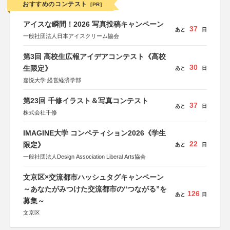
おすすめのコンテスト
[PR]
アイスな瞬間！2026 写真投稿キャンペーン
37
あと
日
一般社団法人日本アイスクリーム協会
第3回 高校生広報アイデアコンテスト《高校
30
生限定》
あと
日
嘉悦大学 経営経済学部
第23回 千修イラスト＆写真コンテスト
37
あと
日
株式会社千修
IMAGINE大学 コンペティション2026《学生
22
限定》
あと
日
一般社団法人Design Association Liberal Arts協会
文京区×交流都市ハッシュタグキャンペーン
～あなたがみつけた交流都市の“つながる”を
126
あと
日
募集～
文京区