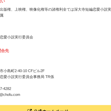
扱い
出版権、上映権、映像化権等の諸権利全ては深大寺短編恋愛小説
属
恋愛小説実行委員会
問合先
小島町2-40-10 CFビル2F
恋愛小説実行委員会事務局 TR係
487‐4282
el@chofu.com