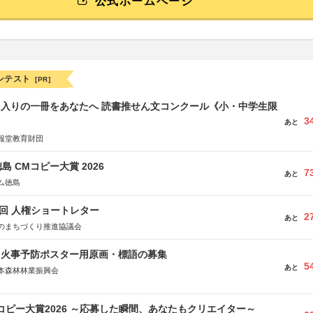
公式ホームページ
ンテスト
[PR]
に入りの一冊をあなたへ 読書推せん文コンクール《小・中学生限
3
あと
報堂教育財団
島 CMコピー大賞 2026
7
あと
ム徳島
5回 人権ショートレター
2
あと
のまちづくり推進協議会
山火事予防ポスター用原画・標語の募集
5
あと
本森林林業振興会
文部科学省、林野庁、全国森林組合連合会、森林火災対策協会
Mコピー大賞2026 ～応募した瞬間、あなたもクリエイター～