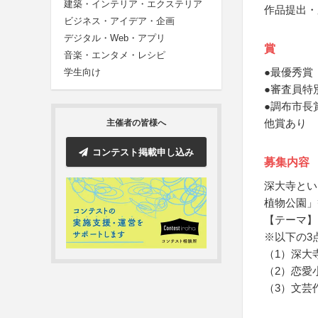
建築・インテリア・エクステリア
作品提出・
ビジネス・アイデア・企画
デジタル・Web・アプリ
賞
音楽・エンタメ・レシピ
●最優秀賞
学生向け
●審査員特
●調布市長
他賞あり
主催者の皆様へ
コンテスト掲載申し込み
募集内容
深大寺とい
植物公園」
【テーマ】
※以下の3
（1）深大
（2）恋愛
（3）文芸