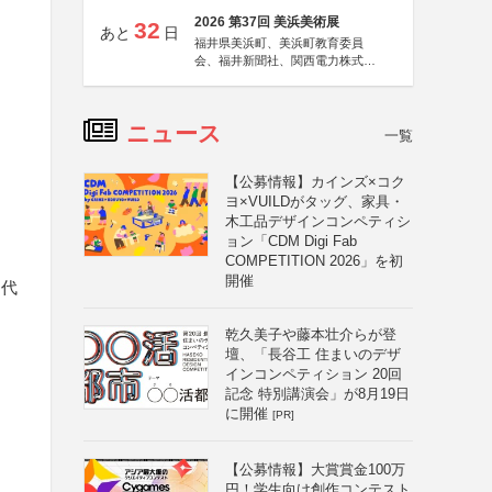
2026 第37回 美浜美術展
32
あと
日
福井県美浜町、美浜町教育委員
会、福井新聞社、関西電力株式会
社
ニュース
一覧
【公募情報】カインズ×コク
ヨ×VUILDがタッグ、家具・
木工品デザインコンペティシ
ョン「CDM Digi Fab
COMPETITION 2026」を初
開催
神代
乾久美子や藤本壮介らが登
壇、「長谷工 住まいのデザ
インコンペティション 20回
記念 特別講演会」が8月19日
に開催
[PR]
【公募情報】大賞賞金100万
円！学生向け創作コンテスト