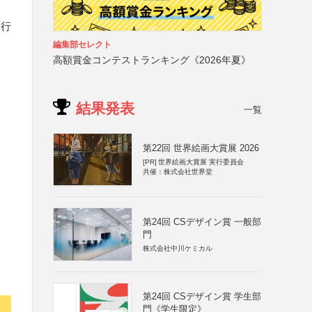
実行
編集部セレクト
高額賞金コンテストランキング《2026年夏》
結果発表
一覧
第22回 世界絵画大賞展 2026
[PR]
世界絵画大賞展 実行委員会
共催：株式会社世界堂
第24回 CSデザイン賞 一般部
門
株式会社中川ケミカル
第24回 CSデザイン賞 学生部
門《学生限定》