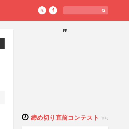
PR
締め切り直前コンテスト
[PR]