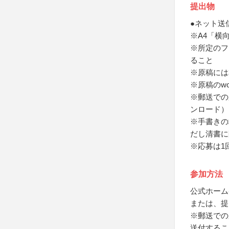
提出物
●ネット送
※A4「横向
※所定のフ
ること
※原稿には
※原稿のw
※郵送での
ンロード）
※手書きの
だし清書に
※応募は1
参加方法
公式ホーム
または、提
※郵送での
送付するこ