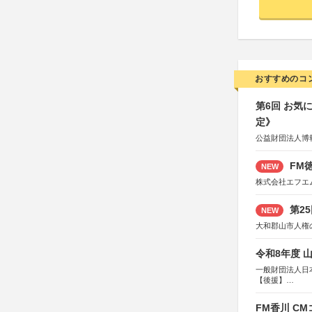
おすすめのコ
第6回 お気
定》
公益財団法人博
FM徳
NEW
株式会社エフエ
第2
NEW
大和郡山市人権
令和8年度 
一般財団法人日
【後援】
総務省消防庁、
FM香川 C