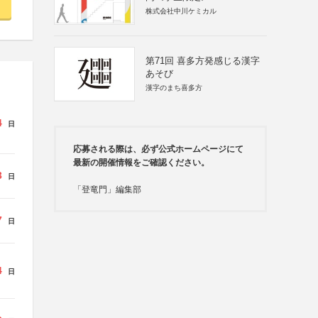
株式会社中川ケミカル
第71回 喜多方発感じる漢字
あそび
漢字のまち喜多方
4
日
応募される際は、必ず公式ホームページにて
最新の開催情報をご確認ください。
3
日
「登竜門」編集部
7
日
4
日