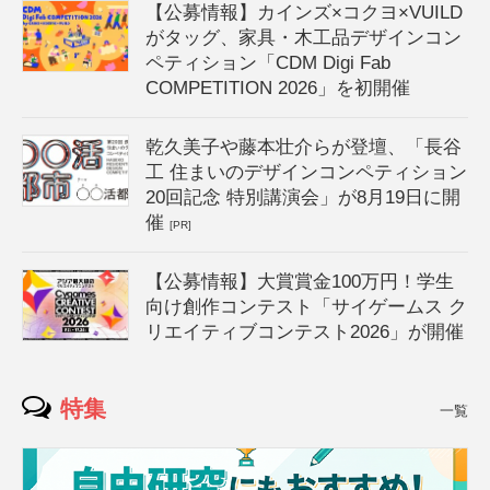
【公募情報】カインズ×コクヨ×VUILD
がタッグ、家具・木工品デザインコン
ペティション「CDM Digi Fab
COMPETITION 2026」を初開催
乾久美子や藤本壮介らが登壇、「長谷
工 住まいのデザインコンペティション
20回記念 特別講演会」が8月19日に開
催
[PR]
【公募情報】大賞賞金100万円！学生
向け創作コンテスト「サイゲームス ク
リエイティブコンテスト2026」が開催
特集
一覧