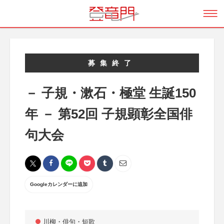
募集終了
－ 子規・漱石・極堂 生誕150
年 － 第52回 子規顕彰全国俳
句大会
Googleカレンダーに追加
川柳・俳句・短歌