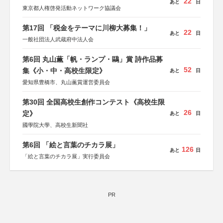
22
あと
日
東京都人権啓発活動ネットワーク協議会
第17回 「税金をテーマに川柳大募集！」
22
あと
日
一般社団法人武蔵府中法人会
第6回 丸山薫「帆・ランプ・鷗」賞 詩作品募
52
集《小・中・高校生限定》
あと
日
愛知県豊橋市、丸山薫賞運営委員会
第30回 全国高校生創作コンテスト《高校生限
26
定》
あと
日
國學院大學、高校生新聞社
第6回 「絵と言葉のチカラ展」
126
あと
日
「絵と言葉のチカラ展」実行委員会
PR