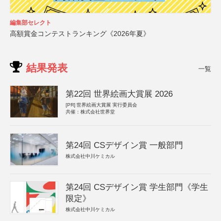
編集部セレクト
高額賞金コンテストランキング《2026年夏》
結果発表
一覧
第22回 世界絵画大賞展 2026
[PR]
世界絵画大賞展 実行委員会
共催：株式会社世界堂
第24回 CSデザイン賞 一般部門
株式会社中川ケミカル
第24回 CSデザイン賞 学生部門《学生
限定》
株式会社中川ケミカル