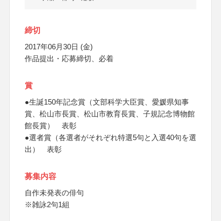
締切
2017年06月30日 (金)
作品提出・応募締切、必着
賞
●生誕150年記念賞（文部科学大臣賞、愛媛県知事
賞、松山市長賞、松山市教育長賞、子規記念博物館
館長賞） 表彰
●選者賞（各選者がそれぞれ特選5句と入選40句を選
出） 表彰
募集内容
自作未発表の俳句
※雑詠2句1組