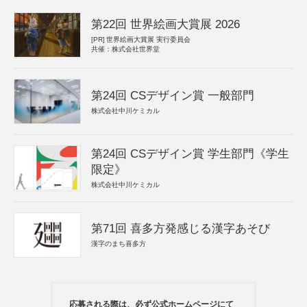
第22回 世界絵画大賞展 2026
[PR]
世界絵画大賞展 実行委員会
共催：株式会社世界堂
第24回 CSデザイン賞 一般部門
株式会社中川ケミカル
第24回 CSデザイン賞 学生部門《学生
限定》
株式会社中川ケミカル
第71回 喜多方発感じる漢字あそび
漢字のまち喜多方
応募される際は、必ず公式ホームページにて