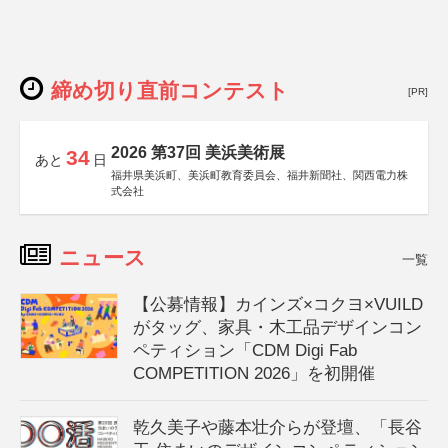
締め切り直前コンテスト
[PR]
2026 第37回 美浜美術展
34
あと
日
福井県美浜町、美浜町教育委員会、福井新聞社、関西電力株
式会社
ニュース
一覧
【公募情報】カインズ×コクヨ×VUILD
がタッグ、家具・木工品デザインコン
ペティション「CDM Digi Fab
COMPETITION 2026」を初開催
乾久美子や藤本壮介らが登壇、「長谷