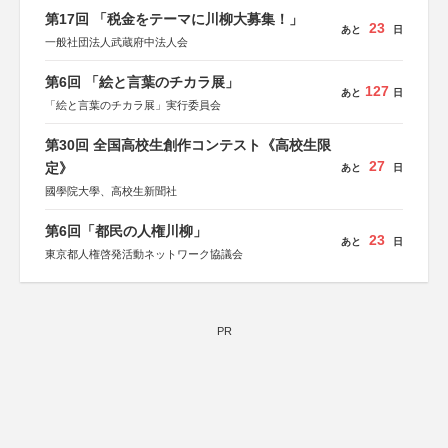
第17回 「税金をテーマに川柳大募集！」
23
あと
日
一般社団法人武蔵府中法人会
第6回 「絵と言葉のチカラ展」
127
あと
日
「絵と言葉のチカラ展」実行委員会
第30回 全国高校生創作コンテスト《高校生限
27
定》
あと
日
國學院大學、高校生新聞社
第6回「都民の人権川柳」
23
あと
日
東京都人権啓発活動ネットワーク協議会
PR