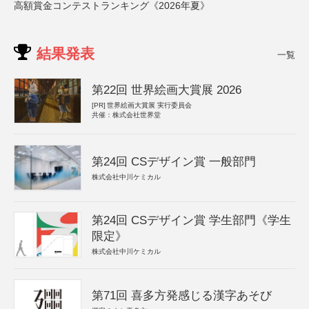
高額賞金コンテストランキング《2026年夏》
結果発表
一覧
第22回 世界絵画大賞展 2026
[PR]
世界絵画大賞展 実行委員会
共催：株式会社世界堂
第24回 CSデザイン賞 一般部門
株式会社中川ケミカル
第24回 CSデザイン賞 学生部門《学生
限定》
株式会社中川ケミカル
第71回 喜多方発感じる漢字あそび