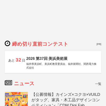
締め切り直前コンテスト
[PR]
2026 第37回 美浜美術展
32
あと
日
福井県美浜町、美浜町教育委員会、福井新聞社、関西電力株
式会社
ニュース
一覧
【公募情報】カインズ×コクヨ×VUILD
がタッグ、家具・木工品デザインコン
ペティション「CDM Digi Fab