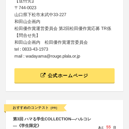
【送付先】
〒744-0023
山口県下松市末武中33-227
和田山企画内
松田優作賞運営委員会 第2回松田優作賞応募 TR係
【問合せ先】
和田山企画内 松田優作賞運営委員会
tel : 0833-43-1973
mail : wadayama@rouge.plala.or.jp
公式ホームページ
おすすめのコンテスト
[PR]
第3回 ハマる学生COLLECTION―ハルコレ
―《学生限定》
55
あと
日