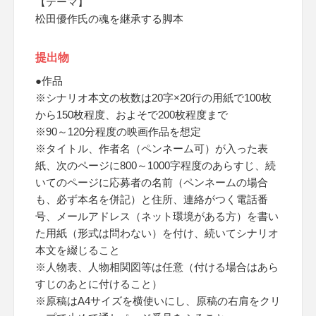
【テーマ】
松田優作氏の魂を継承する脚本
提出物
●作品
※シナリオ本文の枚数は20字×20行の用紙で100枚
から150枚程度、およそで200枚程度まで
※90～120分程度の映画作品を想定
※タイトル、作者名（ペンネーム可）が入った表
紙、次のページに800～1000字程度のあらすじ、続
いてのページに応募者の名前（ペンネームの場合
も、必ず本名を併記）と住所、連絡がつく電話番
号、メールアドレス（ネット環境がある方）を書い
た用紙（形式は問わない）を付け、続いてシナリオ
本文を綴じること
※人物表、人物相関図等は任意（付ける場合はあら
すじのあとに付けること）
※原稿はA4サイズを横使いにし、原稿の右肩をクリ