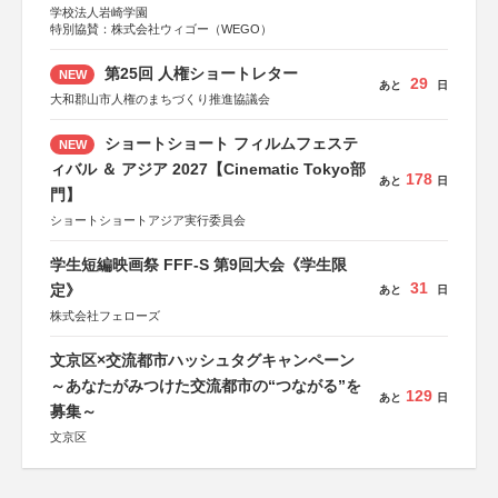
学校法人岩崎学園
特別協賛：株式会社ウィゴー（WEGO）
第25回 人権ショートレター
NEW
29
あと
日
大和郡山市人権のまちづくり推進協議会
ショートショート フィルムフェステ
NEW
ィバル ＆ アジア 2027【Cinematic Tokyo部
178
あと
日
門】
ショートショートアジア実行委員会
学生短編映画祭 FFF-S 第9回大会《学生限
31
定》
あと
日
株式会社フェローズ
文京区×交流都市ハッシュタグキャンペーン
～あなたがみつけた交流都市の“つながる”を
129
あと
日
募集～
文京区