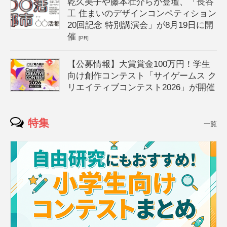
乾久美子や藤本壮介らが登壇、「長谷
工 住まいのデザインコンペティション
20回記念 特別講演会」が8月19日に開
催
[PR]
【公募情報】大賞賞金100万円！学生
向け創作コンテスト「サイゲームス ク
リエイティブコンテスト2026」が開催
特集
一覧