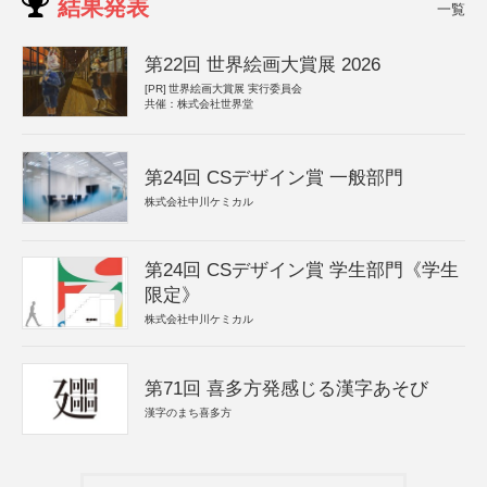
結果発表
一覧
第22回 世界絵画大賞展 2026
[PR]
世界絵画大賞展 実行委員会
共催：株式会社世界堂
第24回 CSデザイン賞 一般部門
株式会社中川ケミカル
第24回 CSデザイン賞 学生部門《学生
限定》
株式会社中川ケミカル
第71回 喜多方発感じる漢字あそび
漢字のまち喜多方